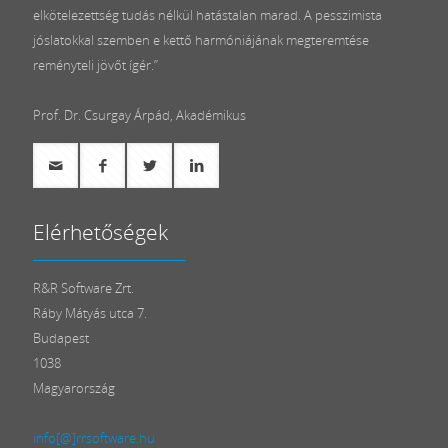
elkötelezettség tudás nélkül hatástalan marad. A pesszimista
jóslatokkal szemben e kettő harmóniájának megteremtése
reményteli jövőt ígér.”
Prof. Dr. Csurgay Árpád, Akadémikus
Elérhetőségek
R&R Software Zrt.
Ráby Mátyás utca 7.
Budapest
1038
Magyarország
info[@]rrsoftware.hu