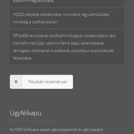
platform megvalósítása
H2020 pályázat előkészítése: innováció, együttműködés,
minőség a szoftverpiacon
RPG/400 rendszerek szoftverminőség és modernizáció célú
transzformációját, valamint felhő alapú alkalmazását
támogató módszerek kutatása és prototípus eszközkészlet
fejlesztése
Pályázati közlemények
Ügyfélkapu
Az R&R Software webes igénybejelentő és igénykezelő