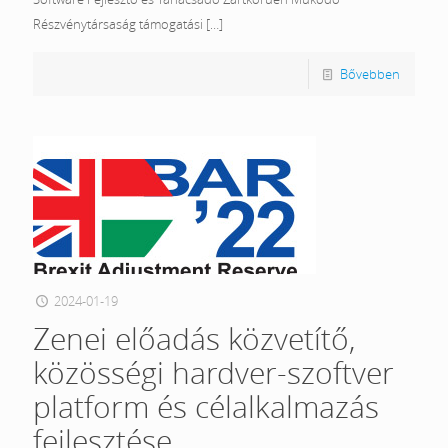
Részvénytársaság támogatási
[…]
Bővebben
2024-01-19
Zenei előadás közvetítő,
közösségi hardver-szoftver
platform és célalkalmazás
fejlesztése