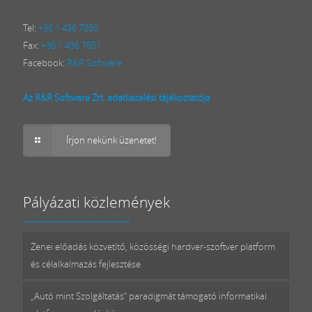
Tel:
+36 1 436 7850
Fax:
+36 1 436 7851
Facebook:
R&R Software
Az R&R Software Zrt. adatkezelési tájékoztatója
Írjon nekünk üzenetet!
Pályázati közlemények
Zenei előadás közvetítő, közösségi hardver-szoftver platform
és célalkalmazás fejlesztése
„Autó mint Szolgáltatás” paradigmát támogató informatikai