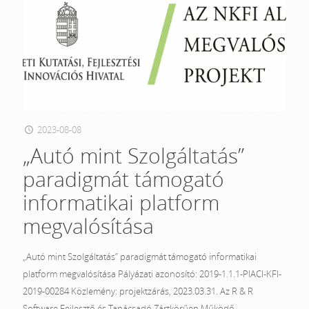
2023-08-08
„Autó mint Szolgáltatás”
paradigmát támogató
informatikai platform
megvalósítása
„Autó mint Szolgáltatás” paradigmát támogató informatikai
platform megvalósítása Pályázati azonosító: 2019-1.1.1-PIACI-KFI-
2019-00284 Közlemény: projektzárás, 2023.03.31. Az R & R
Software Fejlesztő és Tanácsadó Zártkörűen Működő