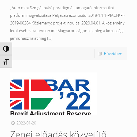
„Autó mint Szolgáltatás” paradigmát támogató informatikai
platform megvalósítása Pályázati azonosító: 2019-1.1.1-PIACI-KFI-
2019-00284 Közlemény: projekt indulás, 2020.04.01. A közlemény
letöltéséhez kattintson ide Magyarországon jelenleg a közösségi
járműhasználat még
[…]
Nagy kontraszt váltása
Bővebben
Betűméret váltása
2022-01-20
Zenei előadás közvetítő,