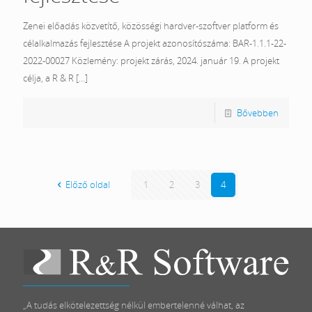
Zenei előadás közvetítő, közösségi hardver-szoftver platform és
célalkalmazás fejlesztése A projekt azonosítószáma: BAR-1.1.1-22-
2022-00027 Közlemény: projekt zárás, 2024. január 19. A projekt
célja, a R & R
[…]
Bővebben
Előző oldal
1
2
3
4
„A tudás elkötelezettség nélkül embertelenné válhat, az