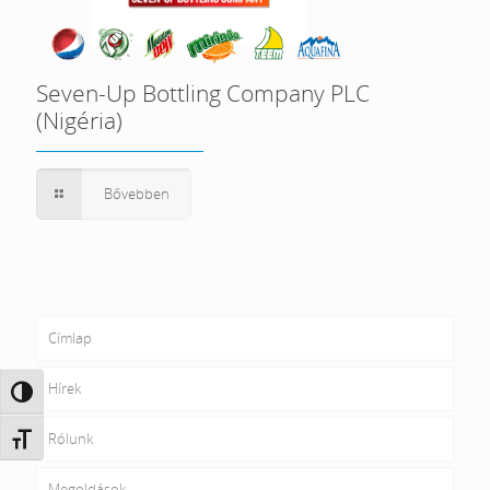
Seven-Up Bottling Company PLC
(Nigéria)
Bővebben
Címlap
Hírek
Nagy kontraszt váltása
Rólunk
Betűméret váltása
Megoldások