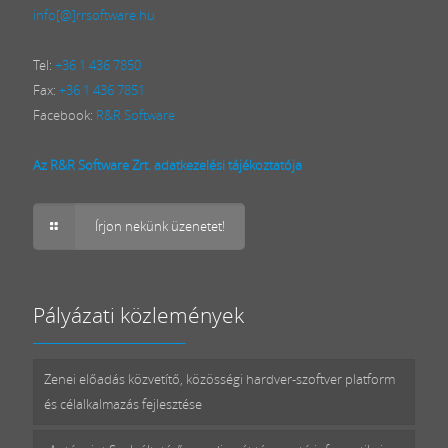
info[@]rrsoftware.hu
Tel:
+36 1 436 7850
Fax:
+36 1 436 7851
Facebook:
R&R Software
Az R&R Software Zrt. adatkezelési tájékoztatója
Írjon nekünk üzenetet!
Pályázati közlemények
Zenei előadás közvetítő, közösségi hardver-szoftver platform
és célalkalmazás fejlesztése