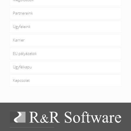
Partnereink
Ügyfeleink
Karrier
EU pályázatok
Ügyfélkapu
Kapcsolat