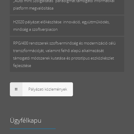
„Autó mint Szolgáltatás” paradigmát támogató informatikai
platform megvalósítása
H2020 pályázat előkészítése: innováció, együttműködés,
minőség a szoftverpiacon
RPG/400 rendszerek szoftverminőség és modernizáció célú
transzformációját, valamint felhő alapú alkalmazását
támogató módszerek kutatása és prototípus eszközkészlet
fejlesztése
Pályázati közlemények
Ügyfélkapu