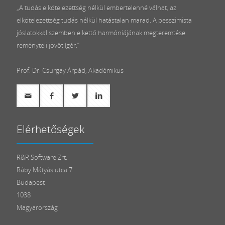
„A tudás elkötelezettség nélkül embertelenné válhat, az
elkötelezettség tudás nélkül hatástalan marad. A pesszimista
jóslatokkal szemben e kettő harmóniájának megteremtése
reményteli jövőt ígér.”
Prof. Dr. Csurgay Árpád, Akadémikus
Elérhetőségek
R&R Software Zrt.
Ráby Mátyás utca 7.
Budapest
1038
Magyarország