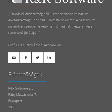
„A tudás elkötelezettség nélkül embertelenné válhat, az
elkötelezettség tudás nélkül hatástalan marad. A pesszimista
jóslatokkal szemben e kettő harmóniájának megteremtése
reményteli jövőt ígér.”
Prof. Dr. Csurgay Árpád, Akadémikus
Elérhetőségek
R&R Software Zrt.
Ráby Mátyás utca 7.
Budapest
1038