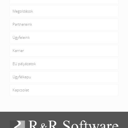
Megoldások
Partnereink
Ügyfeleink
Karrier
EU pályázatok
Ügyfélkapu
Kapcsolat