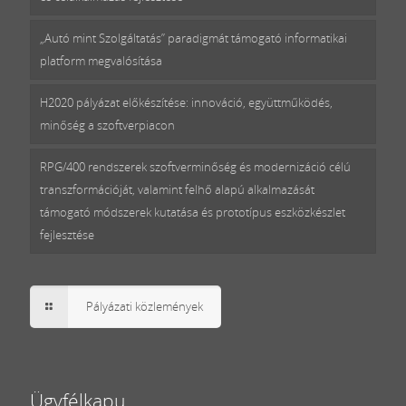
„Autó mint Szolgáltatás” paradigmát támogató informatikai
platform megvalósítása
H2020 pályázat előkészítése: innováció, együttműködés,
minőség a szoftverpiacon
RPG/400 rendszerek szoftverminőség és modernizáció célú
transzformációját, valamint felhő alapú alkalmazását
támogató módszerek kutatása és prototípus eszközkészlet
fejlesztése
Pályázati közlemények
Ügyfélkapu