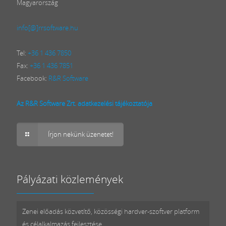
Magyarország
info[@]rrsoftware.hu
Tel:
+36 1 436 7850
Fax:
+36 1 436 7851
Facebook:
R&R Software
Az R&R Software Zrt. adatkezelési tájékoztatója
Írjon nekünk üzenetet!
Pályázati közlemények
Zenei előadás közvetítő, közösségi hardver-szoftver platform
és célalkalmazás fejlesztése