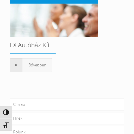
FX Autóház Kft.
Bővebben
Címlap
Nagy kontraszt váltása
Hírek
Betűméret váltása
Rólunk