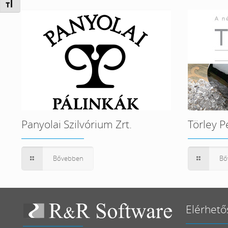
Betűméret váltása
Panyolai Szilvórium Zrt.
Törley P
Bővebben
Bő
Elérhető