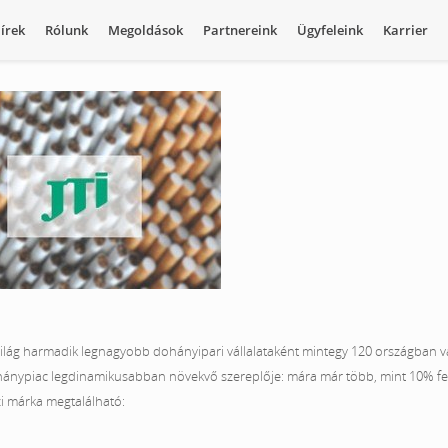
írek
Rólunk
Megoldások
Partnereink
Ügyfeleink
Karrier
 világ harmadik legnagyobb dohányipari vállalataként mintegy 120 országban va
dohánypiac legdinamikusabban növekvő szereplője: mára már több, mint 10% fel
i márka megtalálható: