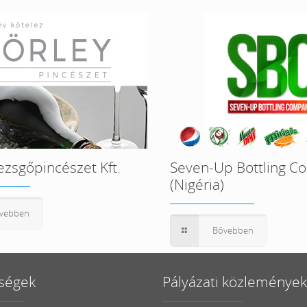
ezsgőpincészet Kft.
Seven-Up Bottling C
(Nigéria)
vebben
Bővebben
ségek
Pályázati közlemények