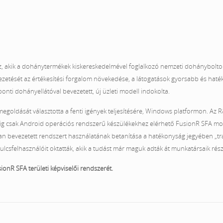
az, akik a dohánytermékek kiskereskedelmével foglalkozó nemzeti dohányboltoka
vezetését az értékesítési forgalom növekedése, a látogatások gyorsabb és hat
ti dohányellátóval bevezetett, új üzleti modell indokolta.
megoldását választotta a fenti igények teljesítésére, Windows platformon. Az R
addig csak Android operációs rendszerű készülékekhez elérhető FusionR SFA mob
nan bevezetett rendszert használatának betanítása a hatékonyság jegyében „tra
kulcsfelhasználóit oktatták, akik a tudást már maguk adták át munkatársaik rés
ionR SFA területi képviselői rendszerét.