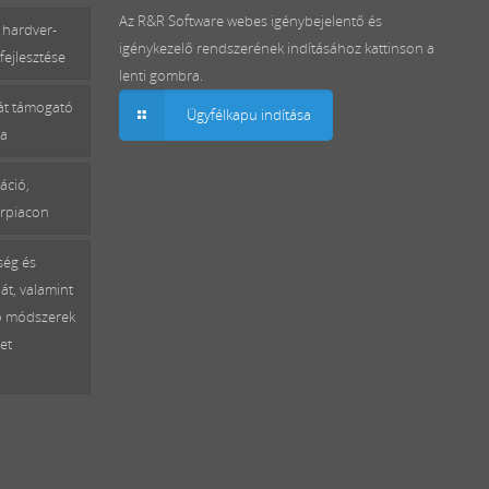
Az R&R Software webes igénybejelentő és
 hardver-
igénykezelő rendszerének indításához kattinson a
fejlesztése
lenti gombra.
mát támogató
Ügyfélkapu indítása
sa
áció,
erpiacon
ség és
át, valamint
ó módszerek
et