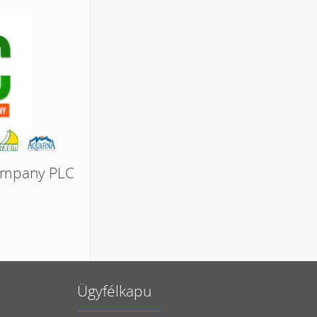
ompany PLC
Ügyfélkapu