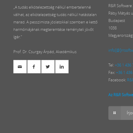
R&R Software Z
„A tudás elkötelezettség nélkül embertelenné
Ráby Mátyás u
válhat, az elkötelezettség tudás nélkül hatástalan
Budapest
marad. A pesszimista jóslatokkal szemben e kettő
1038
harmóniájának megteremtése reményteli jövőt
Magyarország
ígér.”
info[@]rrsoft
Prof. Dr. Csurgay Árpád, Akadémikus
Tel:
+36 1 436
Fax:
+36 1 436
Facebook:
R&R
Az R&R Softwar
Írj