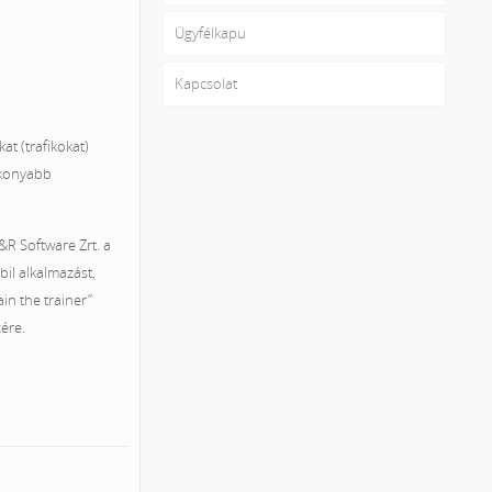
Ügyfélkapu
Kapcsolat
t (trafikokat)
ékonyabb
&R Software Zrt. a
il alkalmazást,
in the trainer”
zére.