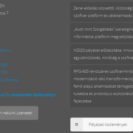
rt.
Zenei előadás közvetítő, közösségi
tca 7.
szoftver platform és célalkalmazás 
„Autó mint Szolgáltatás” paradig
informatikai platform megvalósítá
ware.hu
H2020 pályázat előkészítése: innov
együttműködés, minőség a szoftv
 7850
RPG/400 rendszerek szoftverminő
 7851
modernizáció célú transzformációj
 Software
felhő alapú alkalmazását támogat
kutatása és prototípus eszközkészl
e Zrt. adatkezelési tájékoztatója
fejlesztése
on nekünk üzenetet!
Pályázati közlemények