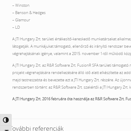
– Winston
– Benson & Hedges
– Glamour
– LD
A JTI Hungary Zrt. területi értékesítő-kereskedő munkatársakat alkalm
látogatják. A munkájukat támogató, ellenőrző és irányító rendszer be
végrehajtásának igénye, valamint a 2015. november 1-től működő közpon
A JTI Hungary Zrt. az R&R Software Zrt. FusionR SFA területi támogató 
projekt végrehajtására rendelkezésére álló idő alatt elkészítette az 
majd testreszabta és bevezette azt a JTI Hungary Zrt. részére. Az újon
rendszerben történt: az R&R Software Zrt. szakértői a JTI Hungary Zrt. 
A JTI Hungary Zrt. 2016 februára óta használja az R&R Software Zrt. Fus
Nagy kontraszt váltása
További referenciák