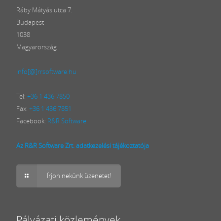
Ráby Mátyás utca 7.
Budapest
1038
Magyarország
info[@]rrsoftware.hu
Tel:
+36 1 436 7850
Fax:
+36 1 436 7851
Facebook:
R&R Software
Az R&R Software Zrt. adatkezelési tájékoztatója
Írjon nekünk üzenetet!
Pályázati közlemények