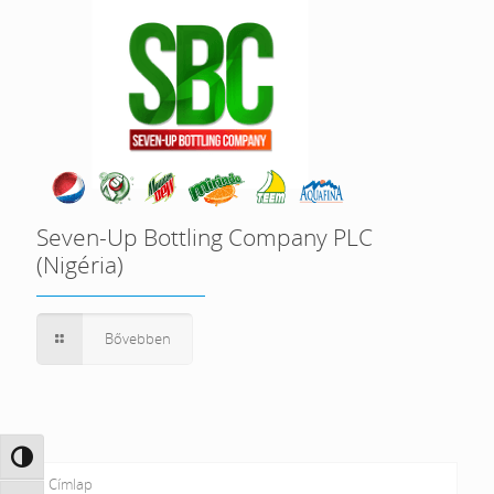
Seven-Up Bottling Company PLC
(Nigéria)
Bővebben
Nagy kontraszt váltása
Címlap