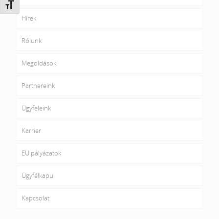
Betűméret váltása
Hírek
Rólunk
Megoldások
Partnereink
Ügyfeleink
Karrier
EU pályázatok
Ügyfélkapu
Kapcsolat