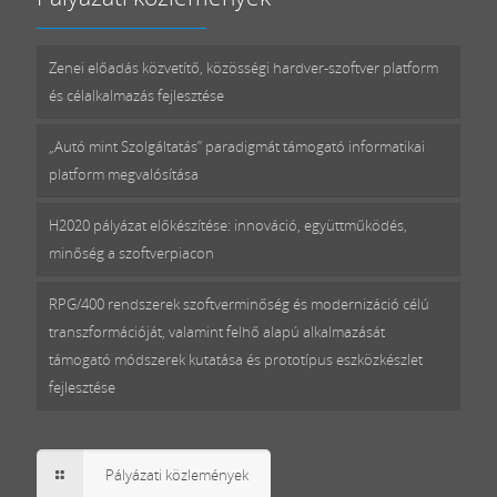
Zenei előadás közvetítő, közösségi hardver-szoftver platform
és célalkalmazás fejlesztése
„Autó mint Szolgáltatás” paradigmát támogató informatikai
platform megvalósítása
H2020 pályázat előkészítése: innováció, együttműködés,
minőség a szoftverpiacon
RPG/400 rendszerek szoftverminőség és modernizáció célú
transzformációját, valamint felhő alapú alkalmazását
támogató módszerek kutatása és prototípus eszközkészlet
fejlesztése
Pályázati közlemények