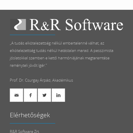
„A tudás elkötelezettség nélkül embertelenné válhat, az
elkötelezettség tudás nélkül hatástalan marad. A pesszimista
jóslatokkal szemben e kettő harmóniájának megteremtése
reményteli jövőt ígér.”
Prof. Dr. Csurgay Árpád, Akadémikus
Elérhetőségek
R&R Software Zrt.