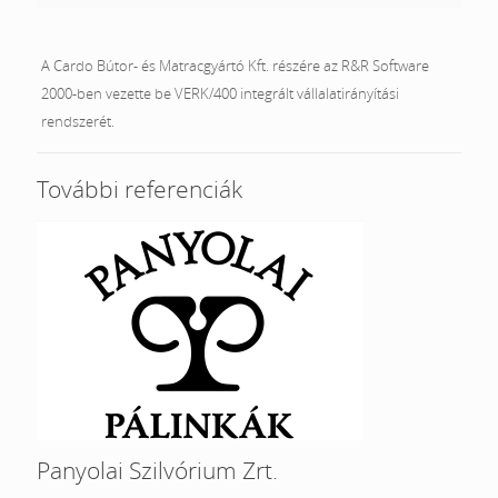
A Cardo Bútor- és Matracgyártó Kft. részére az R&R Software
2000-ben vezette be VERK/400 integrált vállalatirányítási
rendszerét.
További referenciák
Panyolai Szilvórium Zrt.