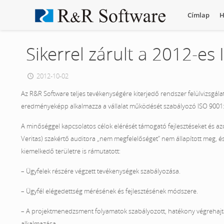
Címlap
H
Sikerrel zárult a 2012-es 
2012-10-02
Az R&R Software teljes tevékenységére kiterjedő rendszer felülvizsgála
eredményeképp alkalmazza a vállalat működését szabályozó ISO 9001:2
A minőséggel kapcsolatos célok elérését támogató fejlesztéseket és azok 
Veritas) szakértő auditora „nem megfelelőséget” nem állapított meg, észr
kiemelkedő területre is rámutatott:
– Ügyfelek részére végzett tevékenységek szabályozása.
– Ügyfél elégedettség mérésének és fejlesztésének módszere.
– A projektmenedzsment folyamatok szabályozott, hatékony végrehajt
alkalmazása.