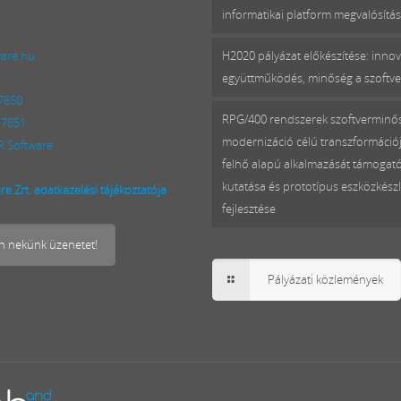
informatikai platform megvalósítá
ware.hu
H2020 pályázat előkészítése: innov
együttműködés, minőség a szoftv
 7850
RPG/400 rendszerek szoftverminő
 7851
modernizáció célú transzformációj
 Software
felhő alapú alkalmazását támogat
kutatása és prototípus eszközkészl
e Zrt. adatkezelési tájékoztatója
fejlesztése
on nekünk üzenetet!
Pályázati közlemények