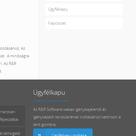
Ügyfélkapu
Kapcsolat
ósításához. Az
ását. A minőségre
i. Az R&R
t.
Ügyfélkapu
Az R&R Software webes igénybejelentő és
 hardver-
igénykezelő rendszerének indításához kattinson a
fejlesztése
lenti gombra.
mát támogató
Ügyfélkapu indítása