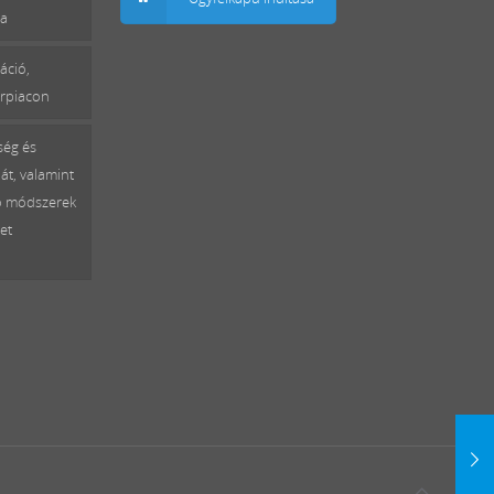
sa
áció,
erpiacon
ség és
át, valamint
ó módszerek
et