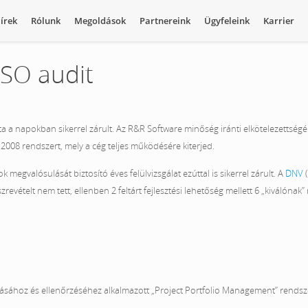
írek
Rólunk
Megoldások
Partnereink
Ügyfeleink
Karrier
ISO audit
ta a napokban sikerrel zárult. Az R&R Software minőség iránti elkötelezettség
008 rendszert, mely a cég teljes működésére kiterjed.
megvalósulását biztosító éves felülvizsgálat ezúttal is sikerrel zárult. A
DNV
(
evételt nem tett, ellenben 2 feltárt fejlesztési lehetőség mellett 6 „kiválónak” 
ásához és ellenőrzéséhez alkalmazott „Project Portfolio Management” rendsz