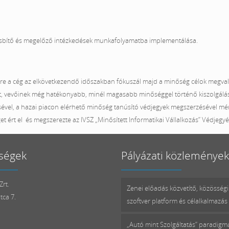
yesbítő és megelőző intézkedések munkafolyamatba implementálása.
kre a cég az elkövetkezendő időszakban fókuszál majd a minőség célok megval
eket, vevőinek még hatékonyabb, minél magasabb minőséggel történő kiszolgál
ével, a hazai piacon elérhető minőség tanúsító védjegyek megszerzésével mér
 ért el és megszerezte az IVSZ „Minősített Informatikai Vállalkozás” Védjegyé
ségek
Pályázati közlemények
rt.
Zenei előadás közvetítő, közösségi
tca 7.
szoftver platform és célalkalmazás 
„Autó mint Szolgáltatás” paradig