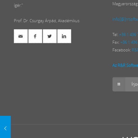
Magyarország
ígér.”
info[@]rrsoft
Prof. Dr. Csurgay Árpád, Akadémikus
Tel:
+36 1 436
Fax:
+36 1 436
Facebook:
R&R
Az R&R Softwar
Írj