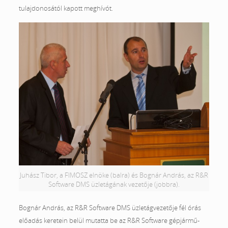
tulajdonosától kapott meghívót.
Juhász Tibor, a FIMOSZ elnöke (balra) és Bognár András, az R&R
Software DMS üzletágának vezetője (jobbra).
Bognár András, az R&R Software DMS üzletágvezetője fél órás
előadás keretein belül mutatta be az R&R Software gépjármű-