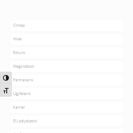
Címlap
Hírek
Rólunk
Megoldások
Nagy kontraszt váltása
Partnereink
Betűméret váltása
Ügyfeleink
Karrier
EU pályázatok