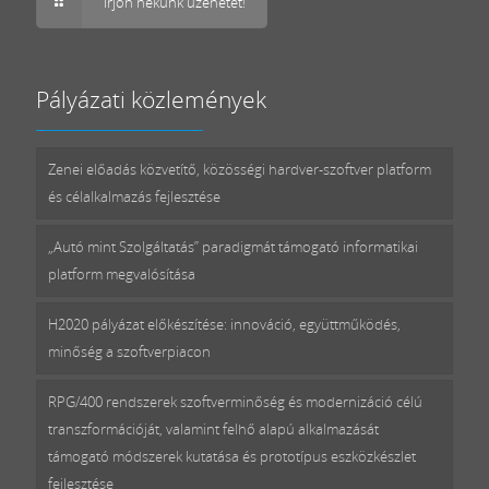
Írjon nekünk üzenetet!
Pályázati közlemények
Zenei előadás közvetítő, közösségi hardver-szoftver platform
és célalkalmazás fejlesztése
„Autó mint Szolgáltatás” paradigmát támogató informatikai
platform megvalósítása
H2020 pályázat előkészítése: innováció, együttműködés,
minőség a szoftverpiacon
RPG/400 rendszerek szoftverminőség és modernizáció célú
transzformációját, valamint felhő alapú alkalmazását
támogató módszerek kutatása és prototípus eszközkészlet
fejlesztése