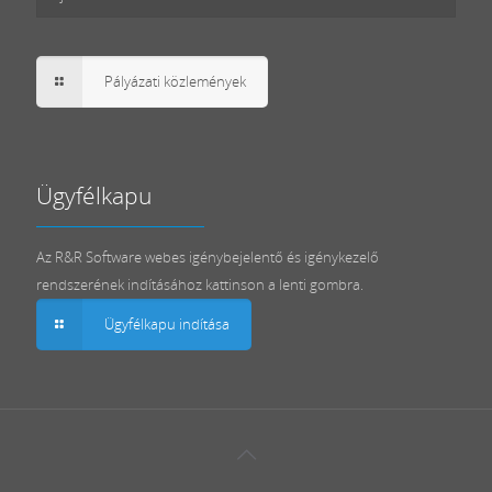
Pályázati közlemények
Ügyfélkapu
Az R&R Software webes igénybejelentő és igénykezelő
rendszerének indításához kattinson a lenti gombra.
Ügyfélkapu indítása