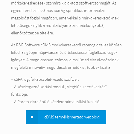
márkakereskedések számára kialakított szoftvercsomagját. Az
egyedi rendszer számos iparág-specifikus informatikai
megoldást foglal magában, amelyekkel a márkakereskedőknek
lehetőségük nyílik a munkafolyamataik hatékonyabbá,
ellenőrzöttebbe tételére.
Az R&R Software cDMS márkakereskedői csomagja teljes körűen
lefedi az gépjárműjavítással és értékesítéssel foglalkozó cégek
igényeit. A megoldásban számos, a mai üzleti élet elvárásainak
megfelelő innovatív megoldások érhetők el, többek közt a:
– cSFA ügyfélkapcsolat-kezelő szoftver.
– A készletgazdálkodási modul „Meghiúsult értékesítés”
funkciója.
– A Pareto-elvre épülő készletoptimalizálási funkció.
cDMS termékismertető weboldal