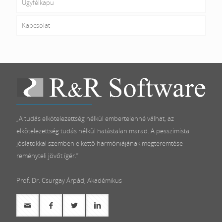
Ügyfélkapu
Kapcsolat
„A tudás elkötelezettség nélkül embertelenné válhat, az
elkötelezettség tudás nélkül hatástalan marad. A pesszimista
jóslatokkal szemben e kettő harmóniájának megteremtése
reményteli jövőt ígér.”
Prof. Dr. Csurgay Árpád, Akadémikus