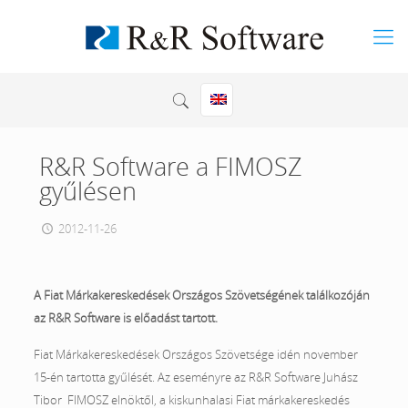
R&R Software a FIMOSZ
gyűlésen
2012-11-26
A Fiat Márkakereskedések Országos Szövetségének találkozóján
az R&R Software is előadást tartott.
Fiat Márkakereskedések Országos Szövetsége idén november
15-én tartotta gyűlését. Az eseményre az R&R Software Juhász
Tibor FIMOSZ elnöktől, a kiskunhalasi Fiat márkakereskedés