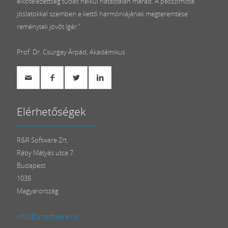
elkötelezettség tudás nélkül hatástalan marad. A pesszimista
jóslatokkal szemben e kettő harmóniájának megteremtése
reményteli jövőt ígér.”
Prof. Dr. Csurgay Árpád, Akadémikus
Elérhetőségek
R&R Software Zrt.
Ráby Mátyás utca 7.
Budapest
1038
Magyarország
info[@]rrsoftware.hu