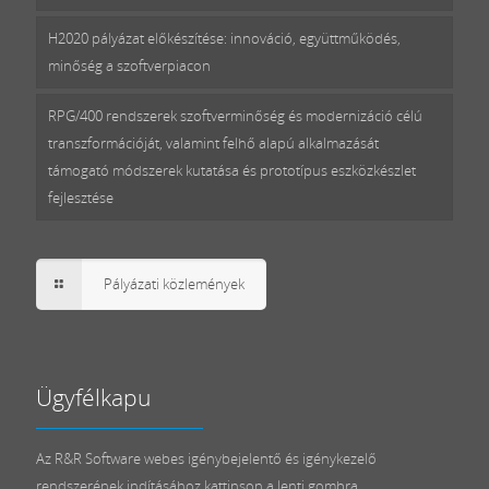
H2020 pályázat előkészítése: innováció, együttműködés,
minőség a szoftverpiacon
RPG/400 rendszerek szoftverminőség és modernizáció célú
transzformációját, valamint felhő alapú alkalmazását
támogató módszerek kutatása és prototípus eszközkészlet
fejlesztése
Pályázati közlemények
Ügyfélkapu
Az R&R Software webes igénybejelentő és igénykezelő
rendszerének indításához kattinson a lenti gombra.