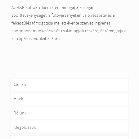
Az R&R Software kiemelten támogatja kollégái
sporttevékenységet: a futóversenyeken való részvétel és a
felkészülés támogatása mellett évente szervez ingyenes
sportnapot munkatársai és családtagjaik részére, és támogatja a
kerékpáros munkába járást.
Címlap
Hírek
Rólunk
Megoldások