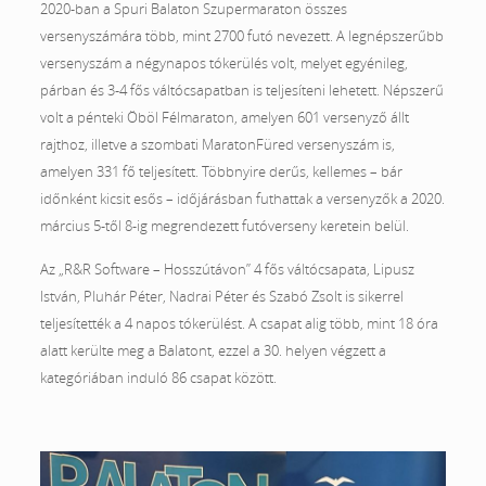
2020-ban a Spuri Balaton Szupermaraton összes
versenyszámára több, mint 2700 futó nevezett. A legnépszerűbb
versenyszám a négynapos tókerülés volt, melyet egyénileg,
párban és 3-4 fős váltócsapatban is teljesíteni lehetett. Népszerű
volt a pénteki Öböl Félmaraton, amelyen 601 versenyző állt
rajthoz, illetve a szombati MaratonFüred versenyszám is,
amelyen 331 fő teljesített. Többnyire derűs, kellemes – bár
időnként kicsit esős – időjárásban futhattak a versenyzők a 2020.
március 5-től 8-ig megrendezett futóverseny keretein belül.
Az „R&R Software – Hosszútávon” 4 fős váltócsapata, Lipusz
István, Pluhár Péter, Nadrai Péter és Szabó Zsolt is sikerrel
teljesítették a 4 napos tókerülést. A csapat alig több, mint 18 óra
alatt kerülte meg a Balatont, ezzel a 30. helyen végzett a
kategóriában induló 86 csapat között.