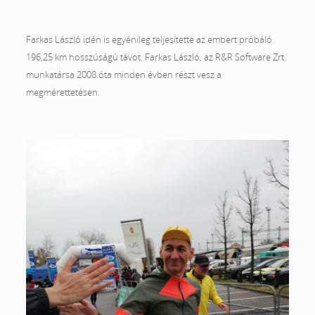
Farkas László idén is egyénileg teljesítette az embert próbáló
196,25 km hosszúságú távot. Farkas László, az R&R Software Zrt.
munkatársa 2008 óta minden évben részt vesz a
megmérettetésen.