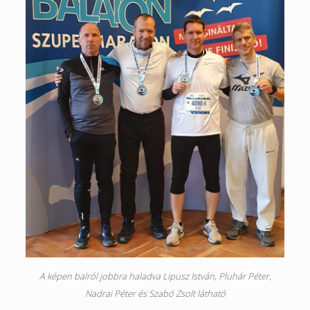
A képen balról jobbra haladva Lipusz István, Pluhár Péter,
Nadrai Péter és Szabó Zsolt látható