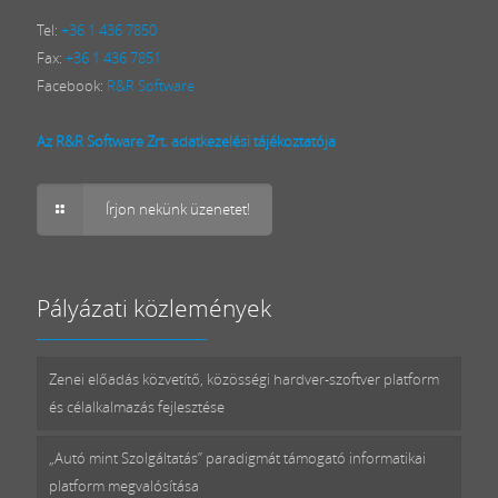
Tel:
+36 1 436 7850
Fax:
+36 1 436 7851
Facebook:
R&R Software
Az R&R Software Zrt. adatkezelési tájékoztatója
Írjon nekünk üzenetet!
Pályázati közlemények
Zenei előadás közvetítő, közösségi hardver-szoftver platform
és célalkalmazás fejlesztése
„Autó mint Szolgáltatás” paradigmát támogató informatikai
platform megvalósítása