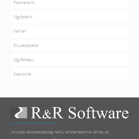
Partnereink
Ügyfeleink
Karrier
EU pályázatok
Ügyfélkapu
Kapcsolat
„A tudás elkötelezettség nélkül embertelenné válhat, az