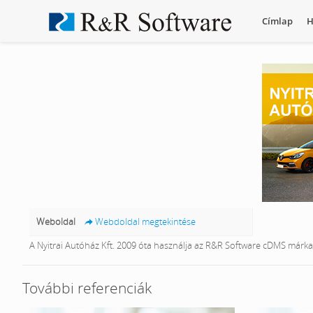
Címlap
H
Weboldal
Webdoldal megtekintése
A Nyitrai Autóház Kft. 2009 óta használja az R&R Software cDMS márk
További referenciák