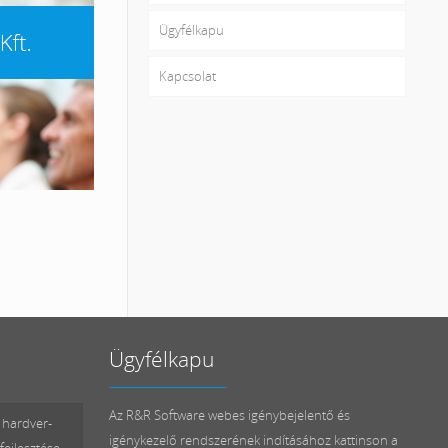
Ügyfélkapu
Kapcsolat
Ügyfélkapu
Az R&R Software webes igénybejelentő és
 hardver-
igénykezelő rendszerének indításához kattinson a