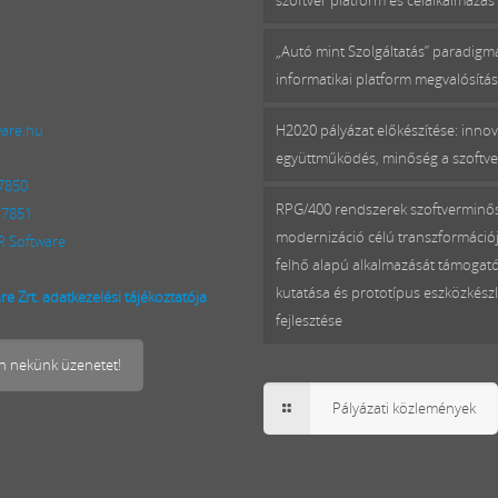
szoftver platform és célalkalmazás 
„Autó mint Szolgáltatás” paradig
informatikai platform megvalósítá
ware.hu
H2020 pályázat előkészítése: innov
együttműködés, minőség a szoftv
 7850
RPG/400 rendszerek szoftverminő
 7851
modernizáció célú transzformációj
 Software
felhő alapú alkalmazását támogat
kutatása és prototípus eszközkészl
e Zrt. adatkezelési tájékoztatója
fejlesztése
on nekünk üzenetet!
Pályázati közlemények