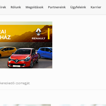
írek
Rólunk
Megoldások
Partnereink
Ügyfeleink
Karrier
akereskedői csomagját.