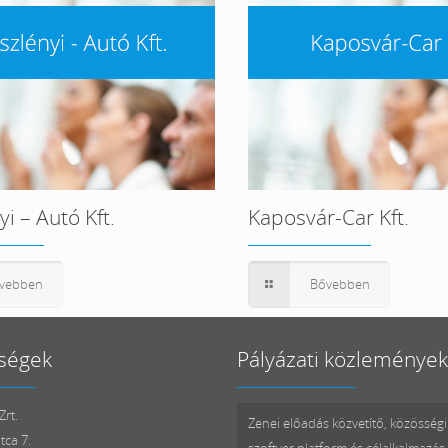
i – Autó Kft.
Kaposvár-Car Kft.
vebben
Bővebben
ségek
Pályázati közlemények
rt.
Zenei előadás közvetítő, közösségi
tca 7.