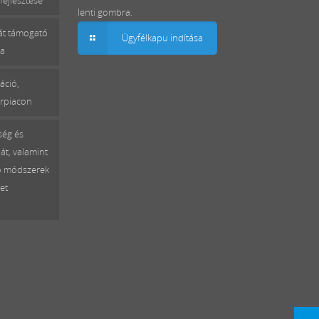
fejlesztése
lenti gombra.
mát támogató
Ügyfélkapu indítása
sa
áció,
erpiacon
ség és
át, valamint
ó módszerek
et