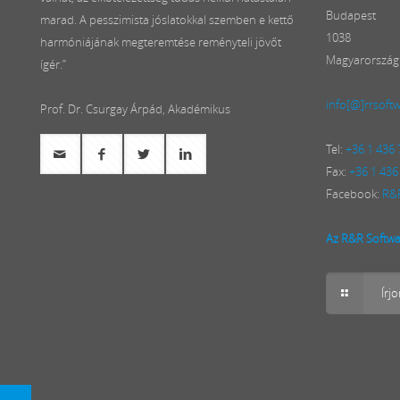
Budapest
marad. A pesszimista jóslatokkal szemben e kettő
1038
harmóniájának megteremtése reményteli jövőt
Magyarország
ígér.”
info[@]rrsoft
Prof. Dr. Csurgay Árpád, Akadémikus
Tel:
+36 1 436
Fax:
+36 1 436
Facebook:
R&R
Az R&R Softwar
Írj