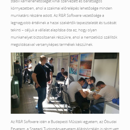
stabil karrierlehetőséget kínál szervezett és barátságos
környezetben, ahol a szakmai előrelépés lehetősége minden
munkatárs részére adott. Az R&R Software vezetősége a
legnagyobb értéknek a hazai szakértők tapasztalatát és tudását
tekinti – céljuk a vállalat alapítása óta az, hogy olyan
munkahelyet biztosítsanak részükre, ahol a nemzetközi szállítók
megoldásaival versenyképes termékek készülnek.
Az R&R Software idén a Budapesti Műszaki egyetem, az Óbudai
Egyetem, a Szegedi Tudományegyetem állásbörzéjén is részt vett