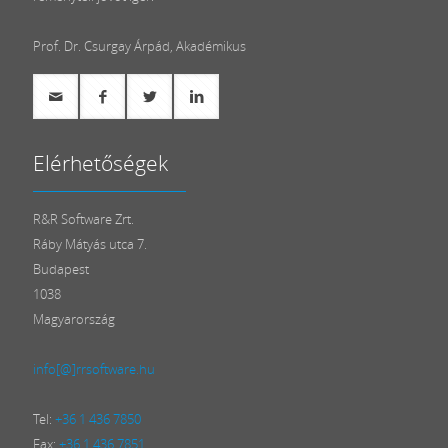
Prof. Dr. Csurgay Árpád, Akadémikus
Elérhetőségek
R&R Software Zrt.
Ráby Mátyás utca 7.
Budapest
1038
Magyarország
info[@]rrsoftware.hu
Tel:
+36 1 436 7850
Fax:
+36 1 436 7851