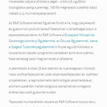
növekedési pályára állította a céget – a bővülő ügyfélkor
kiszolgálása pedig a jelenlegi, 160 főt meghaladó szakértői bázis
mellett is új munkahelyeket teremt.
Az R&R Software kiemelt figyelmet fordít arra, hogy pályakezdő
és gyakornoki pozíciót kereső fiataloknak is lehetőséget adjon a
tapasztalatszerzésre. Az R&R Software a
Budapesti Műszaki és
Gazdaságtudományi Egyetemmel, az Óbudai Egyetemmel, illetve
a Szegedi Tudományegyetemmel
is folytat együttműködést; a
kooperációs képzési programok keretében évről évre számos
fiatal tehetség kezdi meg karrierjét a vállalatnál.
A jelentkezők a közel 25 éve stabilan és nyereségesen működő
hazai szoftverfejlesztőnél üzleti alkalmazásfejlesztési és -szállítási
projektekben, a legmodernebb technológiák alkalmazásával,
elismert szakértők mellett dolgozva szerezhetnek kimagasló
értéket képviselő gyakorlati tudást.
Tapasztalt munkavállalók részére az R&R Software hosszú távú,