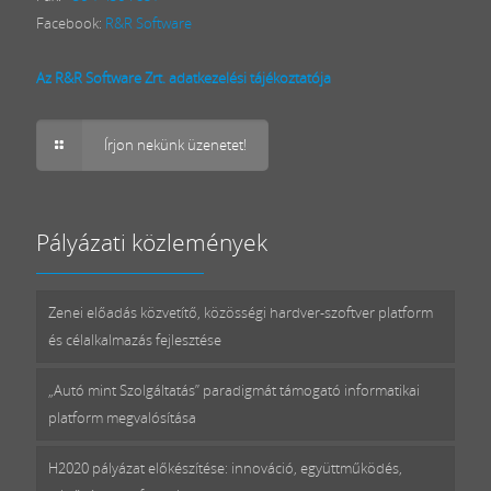
Facebook:
R&R Software
Az R&R Software Zrt. adatkezelési tájékoztatója
Írjon nekünk üzenetet!
Pályázati közlemények
Zenei előadás közvetítő, közösségi hardver-szoftver platform
és célalkalmazás fejlesztése
„Autó mint Szolgáltatás” paradigmát támogató informatikai
platform megvalósítása
H2020 pályázat előkészítése: innováció, együttműködés,