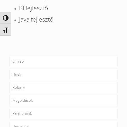
BI fejlesztő
Java fejlesztő
Nagy kontraszt váltása
Betűméret váltása
Címlap
Hírek
Rólunk
Megoldások
Partnereink
Ügyfeleink