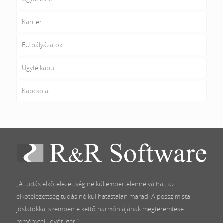
Karrier
EU pályázatok
Ügyfélkapu
Kapcsolat
„A tudás elkötelezettség nélkül embertelenné válhat, az
elkötelezettség tudás nélkül hatástalan marad. A pesszimista
jóslatokkal szemben e kettő harmóniájának megteremtése
reményteli jövőt ígér.”