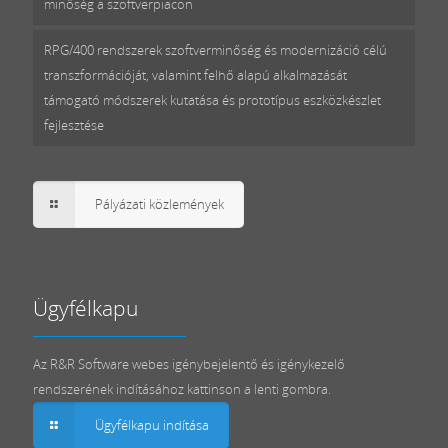
minőség a szoftverpiacon
RPG/400 rendszerek szoftverminőség és modernizáció célú
transzformációját, valamint felhő alapú alkalmazását
támogató módszerek kutatása és prototípus eszközkészlet
fejlesztése
Pályázati közlemények
Ügyfélkapu
Az R&R Software webes igénybejelentő és igénykezelő
rendszerének indításához kattinson a lenti gombra.
Ügyfélkapu indítása