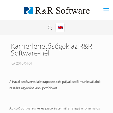
Karrierlehetőségek az R&R
Software-nél
2016-04-01
A hazai szoftvervállalat tapasztalt és pályakezdő munkavállalók
részére egyaránt kínál pozíciókat.
Az R&R Software sikeres piaci- és termékstratégiája folyamatos