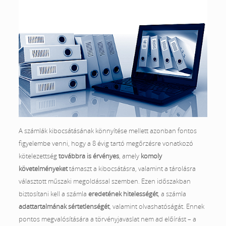
A számlák kibocsátásának könnyítése mellett azonban fontos
figyelembe venni, hogy a 8 évig tartó megőrzésre vonatkozó
kötelezettség
továbbra is érvényes
, amely
komoly
követelményeket
támaszt a kibocsátásra, valamint a tárolásra
választott műszaki megoldással szemben. Ezen időszakban
biztosítani kell a számla
eredetének hitelességét
, a számla
adattartalmának
sértetlenségét
, valamint olvashatóságát. Ennek
pontos megvalósítására a törvényjavaslat nem ad előírást – a