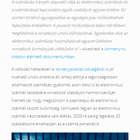
A számlázási irányelv alapvető célja az elektronikus számlázás és
a számlázással kapcsolatos egyéb szabályok egyszerűsítése, EU
szinten történő egységesítése az egységes piac működésének
fejlesztése érdekében. A javasolt módosítások teljes mértékben
megfelelnek a vonatkozó uniós előírásoknak, figyelembe véve az
elektronikus számlázás használatának egyszerűsítésére
vonatkozó kormányzati célkitűzést is”
– olvasható a
kormany.hu
oldalon elérhető dokumentumban
.
A változás hátterében a
törvényjavaslat szövegéből
is jól
kivehető uniós direktíva áll, amely előírja a tagországokban
alkalmazott számlázási gyakorlat, azon belül is az elektronikus
számlák kezelésére vonatkozó szabályok harmonizációját.
Kiemelt cél, hogy megszűnjön a papíralapú és elektronikus
számlák közötti különbség, könnyebb legyen az elektronikus
számlák használatára való átállás, 2020-ra pedig legalább 20
százalékosra emelkedjen az e-számla penetráció.