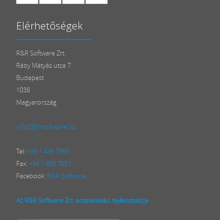
Elérhetőségek
R&R Software Zrt.
Ráby Mátyás utca 7.
Budapest
1038
Magyarország
info[@]rrsoftware.hu
Tel:
+36 1 436 7850
Fax:
+36 1 436 7851
Facebook:
R&R Software
Az R&R Software Zrt. adatkezelési tájékoztatója