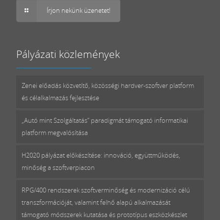
Írjon nekünk üzenetet!
Pályázati közlemények
Zenei előadás közvetítő, közösségi hardver-szoftver platform
és célalkalmazás fejlesztése
„Autó mint Szolgáltatás” paradigmát támogató informatikai
platform megvalósítása
H2020 pályázat előkészítése: innováció, együttműködés,
minőség a szoftverpiacon
RPG/400 rendszerek szoftverminőség és modernizáció célú
transzformációját, valamint felhő alapú alkalmazását
támogató módszerek kutatása és prototípus eszközkészlet