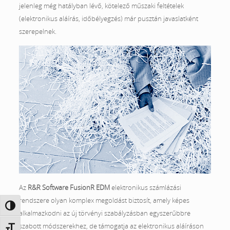
jelenleg még hatályban lévő, kötelező műszaki feltételek
(elektronikus aláírás, időbélyegzés) már pusztán javaslatként
szerepelnek.
Az
R&R Software FusionR EDM
elektronikus számlázási
rendszere olyan komplex megoldást biztosít, amely képes
Nagy kontraszt váltása
alkalmazkodni az új törvényi szabályzásban egyszerűbbre
szabott módszerekhez, de támogatja az elektronikus aláíráson
Betűméret váltása