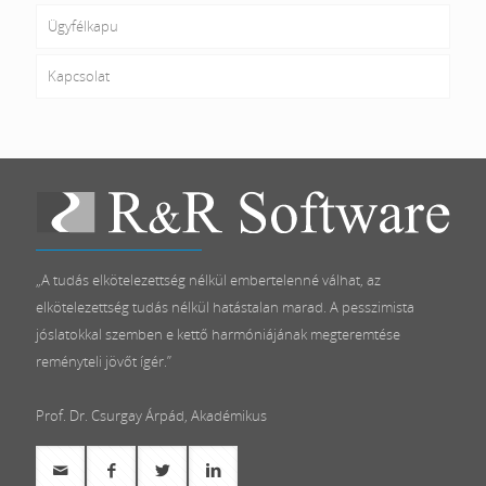
Ügyfélkapu
Kapcsolat
„A tudás elkötelezettség nélkül embertelenné válhat, az
elkötelezettség tudás nélkül hatástalan marad. A pesszimista
jóslatokkal szemben e kettő harmóniájának megteremtése
reményteli jövőt ígér.”
Prof. Dr. Csurgay Árpád, Akadémikus