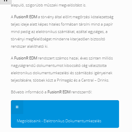
alapuló, szigorúbb műszaki megvalósítást is.
A
FusionR EDM
a törvény által előírt megőrzési kötelezettség
teljes ideje alatt képes hiteles formában tárolni mind a papír
mind pedig az elektronikus számlákat, ezáltal egységes, a
törvényi megfelelőséget mindenre kiterjedően biztosító
rendszer alakítható ki.
A
FusionR EDM
rendszert számos hazai, éves szinten milliós
nagyságrendű dokumentumot kibocsátó cég választotta
elektronikus dokumentumkezelési és számlázási igényeinek
teljesítésére, többek közt a Prímagáz és a Central – Drinks.
Bővebb információ a
FusionR EDM
rendszerről:
Megoldásaink - Elektronikus Dokumentumkezelés