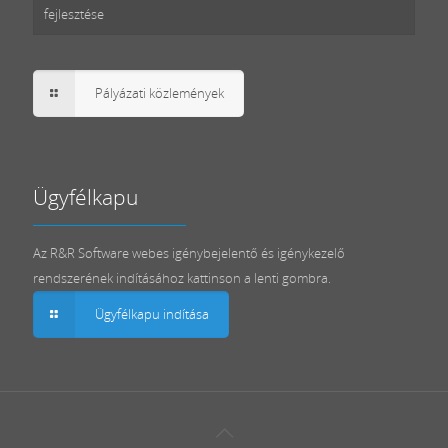
fejlesztése
Pályázati közlemények
Ügyfélkapu
Az R&R Software webes igénybejelentő és igénykezelő
rendszerének indításához kattinson a lenti gombra.
Ügyfélkapu indítása