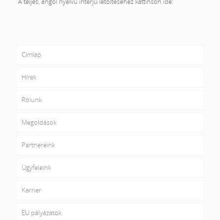
A teljes, angol nyelvű interjú letöltéséhez kattinson ide:
Címlap
Hírek
Rólunk
Megoldások
Partnereink
Ügyfeleink
Karrier
EU pályázatok