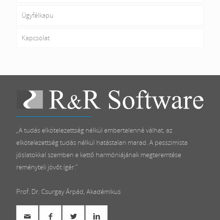
Ügyfélkapu
Kapcsolat
„A tudás elkötelezettség nélkül embertelenné válhat, az
elkötelezettség tudás nélkül hatástalan marad. A pesszimista
jóslatokkal szemben e kettő harmóniájának megteremtése
reményteli jövőt ígér.”
Prof. Dr. Csurgay Árpád, Akadémikus