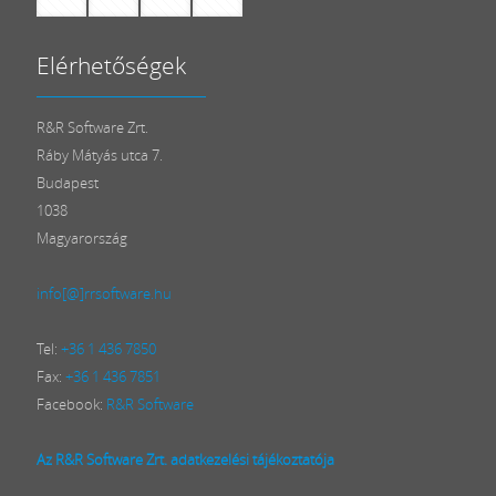
Elérhetőségek
R&R Software Zrt.
Ráby Mátyás utca 7.
Budapest
1038
Magyarország
info[@]rrsoftware.hu
Tel:
+36 1 436 7850
Fax:
+36 1 436 7851
Facebook:
R&R Software
Az R&R Software Zrt. adatkezelési tájékoztatója