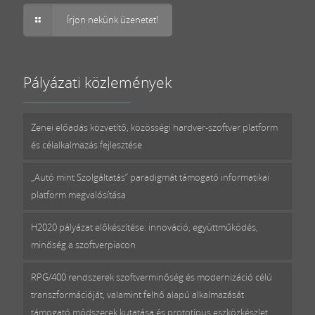
Írjon nekünk üzenetet!
Pályázati közlemények
Zenei előadás közvetítő, közösségi hardver-szoftver platform
és célalkalmazás fejlesztése
„Autó mint Szolgáltatás” paradigmát támogató informatikai
platform megvalósítása
H2020 pályázat előkészítése: innováció, együttműködés,
minőség a szoftverpiacon
RPG/400 rendszerek szoftverminőség és modernizáció célú
transzformációját, valamint felhő alapú alkalmazását
támogató módszerek kutatása és prototípus eszközkészlet