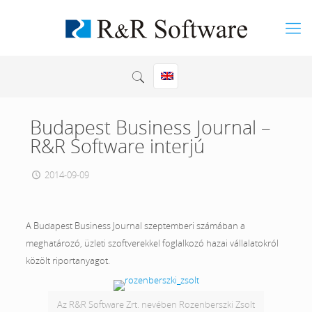
Budapest Business Journal –
R&R Software interjú
2014-09-09
A Budapest Business Journal szeptemberi számában a
meghatározó, üzleti szoftverekkel foglalkozó hazai vállalatokról
közölt riportanyagot.
Az R&R Software Zrt. nevében Rozenberszki Zsolt