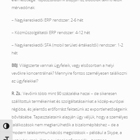
mérvadónak:
– Nagykereskedői ERP rendszer: 2-6 hét
– Közműszolgáltatói ERP rendszer: 4-12 hét
– Nagykereskedői SFA (mobil területi értékesítői) rendszer: 1-2
hét
BBJ
: Világszerte vannak ügyfeleik, vagy elsősorban a helyi
vevőkre koncentrálnak? Mennyire fontos személyesen találkozni
az ügyfelekkel?
R. Zs.
: Vevőink több mint 90 százaléka hazai – de sikeresen
szállítottuk termékeinket és szolgáltatásainkat a közép-európai
régióba, és jelentős erőforrást fektetünk az exportlehetőségeink
bővítésébe. Tapasztalataink alapján úgy véljük, hogy a személyes
találkozások nem megkerülhetők a bizalomépítéshez – de a
Nagy kontraszt váltása
modern telekommunikációs megoldások – például a Skype, a