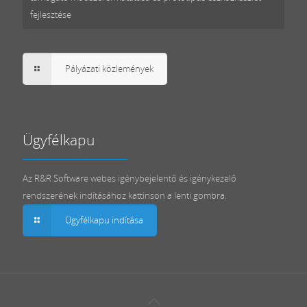
fejlesztése
Pályázati közlemények
Ügyfélkapu
Az R&R Software webes igénybejelentő és igénykezelő
rendszerének indításához kattinson a lenti gombra.
Ügyfélkapu indítása