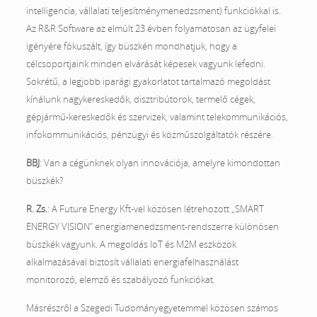
intelligencia, vállalati teljesítménymenedzsment) funkciókkal is.
Az R&R Software az elmúlt 23 évben folyamatosan az ügyfelei
igényére fókuszált, így büszkén mondhatjuk, hogy a
célcsoportjaink minden elvárását képesek vagyunk lefedni.
Sokrétű, a legjobb iparági gyakorlatot tartalmazó megoldást
kínálunk nagykereskedők, disztribútorok, termelő cégek,
gépjármű-kereskedők és szervizek, valamint telekommunikációs,
infokommunikációs, pénzügyi és közműszolgáltatók részére.
BBJ
: Van a cégünknek olyan innovációja, amelyre kimondottan
büszkék?
R. Zs.
: A Future Energy Kft-vel közösen létrehozott „SMART
ENERGY VISION” energiamenedzsment-rendszerre különösen
büszkék vagyunk. A megoldás IoT és M2M eszközök
alkalmazásával biztosít vállalati energiafelhasználást
monitorozó, elemző és szabályozó funkciókat.
Másrészről a Szegedi Tudományegyetemmel közösen számos