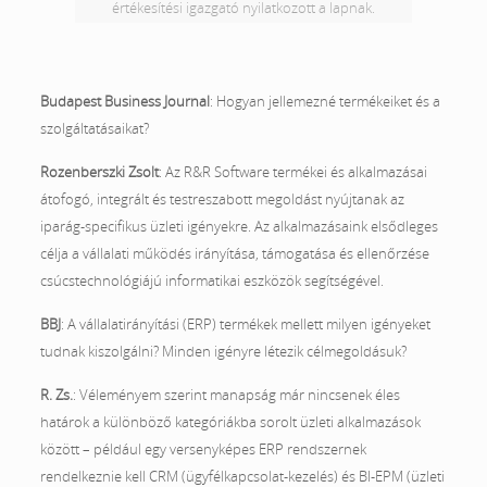
értékesítési igazgató nyilatkozott a lapnak.
Budapest Business Journal
: Hogyan jellemezné termékeiket és a
szolgáltatásaikat?
Rozenberszki Zsolt
: Az R&R Software termékei és alkalmazásai
átofogó, integrált és testreszabott megoldást nyújtanak az
iparág-specifikus üzleti igényekre. Az alkalmazásaink elsődleges
célja a vállalati működés irányítása, támogatása és ellenőrzése
csúcstechnológiájú informatikai eszközök segítségével.
BBJ
: A vállalatirányítási (ERP) termékek mellett milyen igényeket
tudnak kiszolgálni? Minden igényre létezik célmegoldásuk?
R. Zs.
: Véleményem szerint manapság már nincsenek éles
határok a különböző kategóriákba sorolt üzleti alkalmazások
között – például egy versenyképes ERP rendszernek
rendelkeznie kell CRM (ügyfélkapcsolat-kezelés) és BI-EPM (üzleti