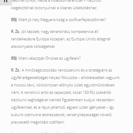
Betűméret váltása
webináriumok, illetve a videokonferenciák – hasznos
kiegészítőnek bizonyulnak a sikeres üzletkötéshez.
BBJ
: Miért jó hely Magyarország a szoftverfejlesztőknek?
R. Zs.
: Jól képzett, nagy teherbírású kompetencia áll
rendelkezésre Európa közepén, az Európai Uniós átlagnál
alacsonyabb költségekkel.
BBJ
: Miért választják Önöket az ügyfeleik?
R. Zs.
: A minőségbiztosítási rendszerünk és a stratégiánk az
ügyfél-elégedettséget helyezi fókuszba – elkötelezettek vagyunk
a hosszú távú, kölcsönösen előnyös üzleti együttműködések
iránt. A rendkívül erős és tapasztalt, közel 150 fős szakértői
bázisunk segítségével kiemelt figyelemben tudjuk részesíteni
ügyfeleinket, és a rájuk jellemző, egyedi üzleti igényeket – így
tudunk számukra testreszabott, versenyképességet növelő,
piacvezető megoldást szállítani.