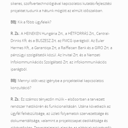
sikeres, szoftvertechnológiával kapcsolatos kutatás-fejlesztési
projektet tudunk a hátunk mögött az elmúlt időszakban.
BBJ
: Kik a főbb ügyfeleik?
R. Zs.
: A HEINEKEN Hungária Zrt., a HÉTFORRÁS Zrt., Central-
Drinks Kft. és a BUSZESZ Zrt. az FMCG iparágból. Az Euler
Hermes Kft., a Garantiqa Zrt, a Raiffeisen Bank és a GIRO Zrt. a
pénzügyi szolgáltatók közül. Az Invitel Zrt. és a Nemzeti
Infokommunikációs Szolgáltató Zrt. az infokommunikációs
iparágból.
BBJ
: Mennyi időt vesz igénybe a projektekkel kapcsolatos
konzultáció?
R. Zs.
: Ez számos tényezőn múlik – elsősorban a tervezett
rendszer hatókörén és funkcionalitásán. Utána következik az
ügyfél felkészültsége, az üzleti folyamatok szervezettsége és
dokumentáltsága, valamint a projektcsapat dedikáltsága és
elérhetősége. Tapasztalataink alapján az alábbiak tekinthetők