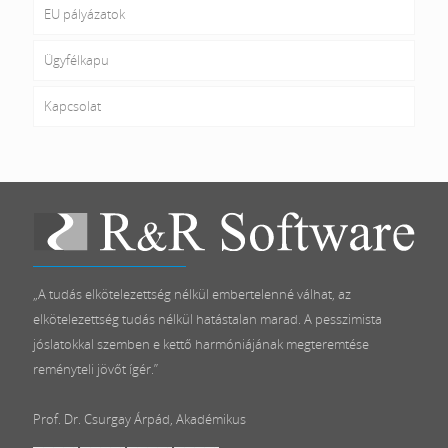
EU pályázatok
Ügyfélkapu
Kapcsolat
„A tudás elkötelezettség nélkül embertelenné válhat, az
elkötelezettség tudás nélkül hatástalan marad. A pesszimista
jóslatokkal szemben e kettő harmóniájának megteremtése
reményteli jövőt ígér.”
Prof. Dr. Csurgay Árpád, Akadémikus