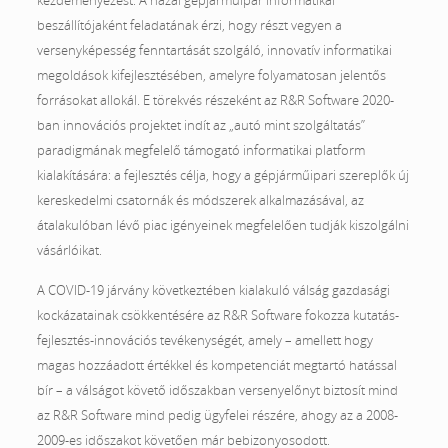
kezdeményezést. A hazai gépjárműipar informatikai
beszállítójaként feladatának érzi, hogy részt vegyen a
versenyképesség fenntartását szolgáló, innovatív informatikai
megoldások kifejlesztésében, amelyre folyamatosan jelentős
forrásokat allokál. E törekvés részeként az R&R Software 2020-
ban innovációs projektet indít az „autó mint szolgáltatás”
paradigmának megfelelő támogató informatikai platform
kialakítására: a fejlesztés célja, hogy a gépjárműipari szereplők új
kereskedelmi csatornák és módszerek alkalmazásával, az
átalakulóban lévő piac igényeinek megfelelően tudják kiszolgálni
vásárlóikat.
A COVID-19 járvány következtében kialakuló válság gazdasági
kockázatainak csökkentésére az R&R Software fokozza kutatás-
fejlesztés-innovációs tevékenységét, amely – amellett hogy
magas hozzáadott értékkel és kompetenciát megtartó hatással
bír – a válságot követő időszakban versenyelőnyt biztosít mind
az R&R Software mind pedig ügyfelei részére, ahogy az a 2008-
2009-es időszakot követően már bebizonyosodott.