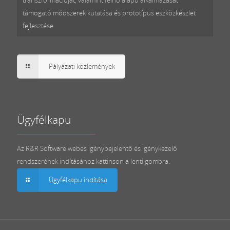
támogató módszerek kutatása és prototípus eszközkészlet
fejlesztése
Pályázati közlemények
Ügyfélkapu
Az R&R Software webes igénybejelentő és igénykezelő
rendszerének indításához kattinson a lenti gombra.
Ügyfélkapu indítása