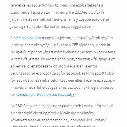
termékkel és szolgáltatásokkal, valamint azok értékesítési
csatornáival kapcsolatos innovációra a 2020-as COVID-19
járvány hatásaira való tekintettel is, amely Európa autóiparát
jelenleg napi többmillió eurós veszteséggel sújtja.
A
McKinsey szerint
megoldást jelenthet az autógyártók részére
innovációs tevékenységük bővítése a CEE régióban, hiszen itt
Nyugat-Európához képest mérsékeltebb a verseny a kompetens
kutatási-fejlesztési kapacitás iránt. Magyarország – felismerve az
ebben rejlő lehetőséget – az utóbbi években jelentős
beruházásokat eszközölt saját forrásokból, és támogatott külső
források bevonásával, a célok közt kiemelten kezelve az autóipari
innováció hazai lehetőségeinek és eszközeinek megteremtését
(pl.:
ZalaZone önvezető autó tesztpálya
).
Az R&R Software a magas hozzáadott értékű hazai informatikai
piac szereplőjeként egyetért a McKinsey tanulmány
következtetéseivel, és támogatja az „Innovated in Hungary”