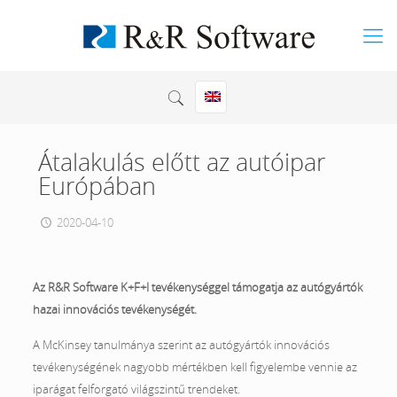
Átalakulás előtt az autóipar
Európában
2020-04-10
Az R&R Software K+F+I tevékenységgel támogatja az autógyártók
hazai innovációs tevékenységét.
A McKinsey tanulmánya szerint az autógyártók innovációs
tevékenységének nagyobb mértékben kell figyelembe vennie az
iparágat felforgató világszintű trendeket.