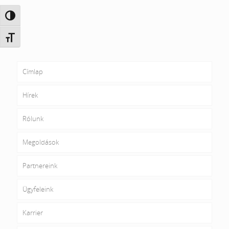
Nagy kontraszt váltása
Betűméret váltása
Címlap
Hírek
Rólunk
Megoldások
Partnereink
Ügyfeleink
Karrier