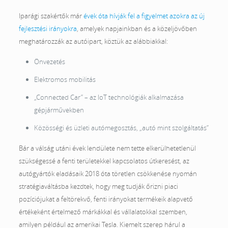
Iparági szakértők már
évek óta hívják fel a figyelmet azokra az új
fejlesztési irányokra
, amelyek napjainkban és a közeljövőben
meghatározzák az autóipart, köztük az alábbiakkal:
Önvezetés
Elektromos mobilitás
„Connected Car” – az IoT technológiák alkalmazása
gépjárművekben
Közösségi és üzleti autómegosztás, „autó mint szolgáltatás”
Bár a válság utáni évek lendülete nem tette elkerülhetetlenül
szükségessé a fenti területekkel kapcsolatos útkeresést, az
autógyártók eladásaik 2018 óta töretlen csökkenése nyomán
stratégiaváltásba kezdtek, hogy meg tudják őrizni piaci
pozíciójukat a feltörekvő, fenti irányokat termékeik alapvető
értékeként értelmező márkákkal és vállalatokkal szemben,
amilyen például az amerikai Tesla. Kiemelt szerep hárul a