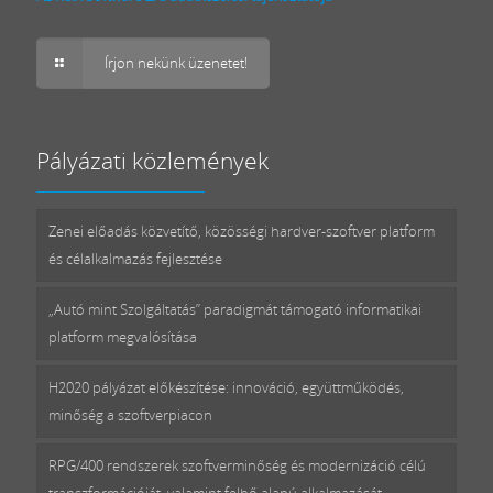
Írjon nekünk üzenetet!
Pályázati közlemények
Zenei előadás közvetítő, közösségi hardver-szoftver platform
és célalkalmazás fejlesztése
„Autó mint Szolgáltatás” paradigmát támogató informatikai
platform megvalósítása
H2020 pályázat előkészítése: innováció, együttműködés,
minőség a szoftverpiacon
RPG/400 rendszerek szoftverminőség és modernizáció célú
transzformációját, valamint felhő alapú alkalmazását