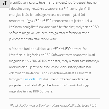
település van az országban, ahol a vezetékes földgázellátás nem
Betűméret váltása
valósulhat meg, részükre továbbra is a Prímaenergia kínál
energiaellátási lehetőséget vezetékes propángázellátó
rendszerrel, így a VERK v6 ERP rendszernek teljesíteni kell a
közüzemi szolgáltatókra vonatkozó feltételeket, melyben az R&R
Software meglévő közüzemi szolgáltatói referenciái révén
jelentős tapasztalattal rendelkezik.
A felsorolt funkcionalitásokat a VERK v6 ERP bevezetést
követően is kiegészítik az R&R Software testre szabott vállalati
megoldásai: A VERK v6 TRS rendszer, mely a mobilitást biztosítja
Android alapú járatkezeléssel és helyszíni bizonylatolással,
valamint az elektronikus dokumentumkezelést és elosztást
támogató
FusionR EDM
dokumentumkezelő rendszer. A
projektet körülbelül 70 „emberhónapnyi” munkából fogja
megvalósítani az R&R Software.
*PaaS: Platform as a Service – platformszolgáltatás, teljes körű