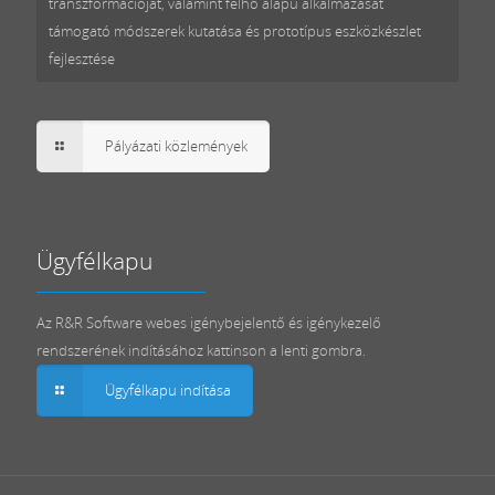
transzformációját, valamint felhő alapú alkalmazását
támogató módszerek kutatása és prototípus eszközkészlet
fejlesztése
Pályázati közlemények
Ügyfélkapu
Az R&R Software webes igénybejelentő és igénykezelő
rendszerének indításához kattinson a lenti gombra.
Ügyfélkapu indítása