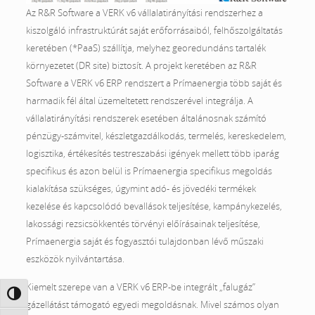
Az R&R Software a VERK v6 vállalatirányítási rendszerhez a
kiszolgáló infrastruktúrát saját erőforrásaiból, felhőszolgáltatás
keretében (*PaaS) szállítja, melyhez georedundáns tartalék
környezetet (DR site) biztosít. A projekt keretében az R&R
Software a VERK v6 ERP rendszert a Prímaenergia több saját és
harmadik fél által üzemeltetett rendszerével integrálja. A
vállalatirányítási rendszerek esetében általánosnak számító
pénzügy-számvitel, készletgazdálkodás, termelés, kereskedelem,
logisztika, értékesítés testreszabási igények mellett több iparág
specifikus és azon belül is Prímaenergia specifikus megoldás
kialakítása szükséges, úgymint adó- és jövedéki termékek
kezelése és kapcsolódó bevallások teljesítése, kampánykezelés,
lakossági rezsicsökkentés törvényi előírásainak teljesítése,
Prímaenergia saját és fogyasztói tulajdonban lévő műszaki
eszközök nyilvántartása.
Kiemelt szerepe van a VERK v6 ERP-be integrált „falugáz”
Nagy kontraszt váltása
gázellátást támogató egyedi megoldásnak. Mivel számos olyan