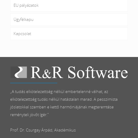
EU pályázatok
Ügyfélkapu
Kapcsolat
„A tudás elkötelezettség nélkül embertelenné válhat, az
elkötelezettség tudás nélkül hatástalan marad. A pesszimista
jóslatokkal szemben e kettő harmóniájának megteremtése
reményteli jövőt ígér.”
Prof. Dr. Csurgay Árpád, Akadémikus