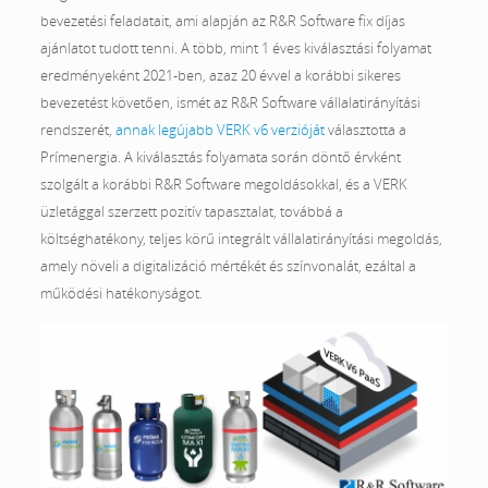
bevezetési feladatait, ami alapján az R&R Software fix díjas
ajánlatot tudott tenni. A több, mint 1 éves kiválasztási folyamat
eredményeként 2021-ben, azaz 20 évvel a korábbi sikeres
bevezetést követően, ismét az R&R Software vállalatirányítási
rendszerét,
annak legújabb VERK v6 verzióját
választotta a
Prímenergia. A kiválasztás folyamata során döntő érvként
szolgált a korábbi R&R Software megoldásokkal, és a VERK
üzletággal szerzett pozitív tapasztalat, továbbá a
költséghatékony, teljes körű integrált vállalatirányítási megoldás,
amely növeli a digitalizáció mértékét és színvonalát, ezáltal a
működési hatékonyságot.