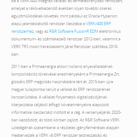
be a VERK/400 integrált vállalat- és termelésirányítási rendszert,
amelyet a rákövetkezendő években olyan további sikeres
együttműködések követtek, mint például az Oracle Hyperion
alapú jelentéskészítő rendszer illesztése a
VERK/400 ERP
rendszerhez
, vagy az
R&R Software FusionR EDM
elektronikus
dokumentum- és számlakezelő rendszer 2012-ben, valamint a
VERK TRS mobil Kereskedelmi Járat Rendszer szállítása 2018-
ban.
2011-ben a Prímaenergia akkori holland anyavállalatának
konszolidációs törekvései eredményeként a Prímaenergia Zrt.
globális ERP megoldás használatára tért át. 2015-ben újra
magyar tulajdonba került a vállalat és ERP rendszerének
korszerűsítése. A vállalati folyamatok digitalizációjának
kiterjesztése céljából átfogó követelményekre alapozott
informatikai beszerzést indított el a cég. A versenyeljárás 2020-
ban kezdődött, és több körben zajlott. Az R&R Software VERK
üzletágának szakemberei a részletes igényfelmérések alapján
megtervezték a VERK v6 ERP rendszer testreszabási és