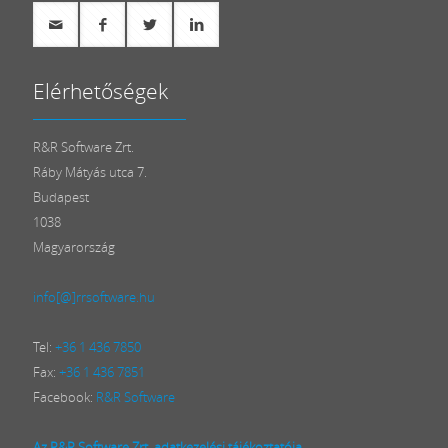
Elérhetőségek
R&R Software Zrt.
Ráby Mátyás utca 7.
Budapest
1038
Magyarország
info[@]rrsoftware.hu
Tel:
+36 1 436 7850
Fax:
+36 1 436 7851
Facebook:
R&R Software
Az R&R Software Zrt. adatkezelési tájékoztatója