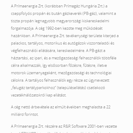
A Prímaenergia Zrt. (korábban Prímagáz Hungária Zrt.) a
cseppfolyós propán és bután gázkeverék (PB-gáz), valamint a
tiszta propán legnagyobb magyarországi kiskereskedelmi
forgalmazója. A cég 1992-ben kezdte meg működését
hazánkban. A Prímaenergia Zrt. tevékenységi területe kiterjed a
palackos, tartályos, motorikus és autógázok viszonteladói és
végfelhasználói ellátására, kereskedelmére. A PB-gázt a
háztartási, az ipari, és a mezőgazdasági felhasználók többféle
célra alkalmazzák, így elsősorban főzésre, fűtésre, illetve
motorok üzemanyagaként, mezőgazdasági és technológiai
célokra. A tartályos felhasználók egy része az úgynevezett
„falugáz tartályparkokhoz” (településellátás) csatlakozó
vezetékhálózatokról kap ellátást.
A cég nettó árbevétele az elmúlt években meghaladta a 22
milliárd forintot.
A Prímaenergia Zrt. részére az R&R Software 2001-ben vezette