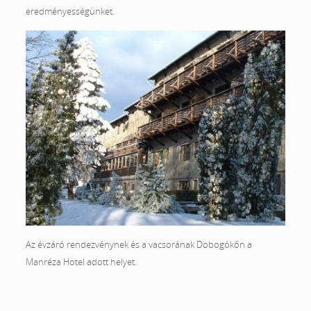
eredményességünket.
Az évzáró rendezvénynek és a vacsorának Dobogókőn a
Manréza Hotel adott helyet.