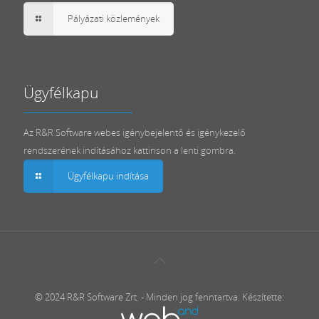
Pályázati közlemények
Ügyfélkapu
Az R&R Software webes igénybejelentő és igénykezelő
rendszerének indításához kattinson a lenti gombra.
Ügyfélkapu indítása
© 2024 R&R Software Zrt. - Minden jog fenntartva. Készítette: