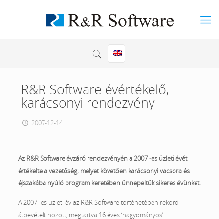
R&R Software évértékelő,
karácsonyi rendezvény
2007-12-14
Az R&R Software évzáró rendezvényén a 2007 -es üzleti évét
értékelte a vezetőség, melyet követően karácsonyi vacsora és
éjszakába nyúló program keretében ünnepeltük sikeres évünket.
A 2007 -es üzleti év az R&R Software történetében rekord
átbevételt hozott, megtartva 16 éves ‘hagyományos’