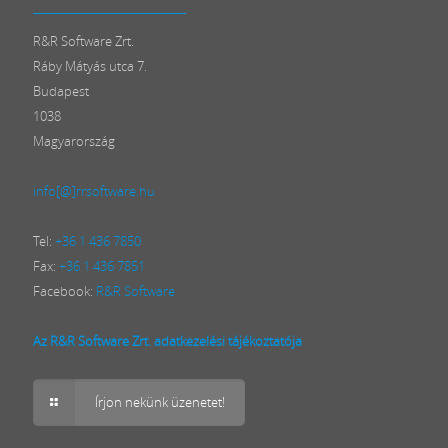
R&R Software Zrt.
Ráby Mátyás utca 7.
Budapest
1038
Magyarország
info[@]rrsoftware.hu
Tel:
+36 1 436 7850
Fax:
+36 1 436 7851
Facebook:
R&R Software
Az R&R Software Zrt. adatkezelési tájékoztatója
Írjon nekünk üzenetet!