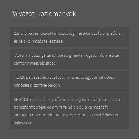
Pályázati közlemények
Zenei előadás közvetítő, közösségi hardver-szoftver platform
és célalkalmazás fejlesztése
„Autó mint Szolgáltatás” paradigmát támogató informatikai
platform megvalósítása
H2020 pályázat előkészítése: innováció, együttműködés,
minőség a szoftverpiacon
RPG/400 rendszerek szoftverminőség és modernizáció célú
transzformációját, valamint felhő alapú alkalmazását
támogató módszerek kutatása és prototípus eszközkészlet
fejlesztése