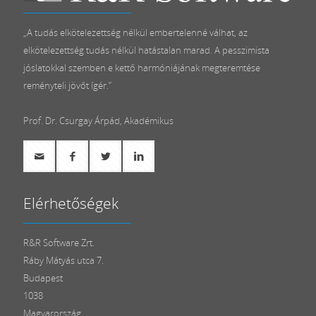
„A tudás elkötelezettség nélkül embertelenné válhat, az
elkötelezettség tudás nélkül hatástalan marad. A pesszimista
jóslatokkal szemben e kettő harmóniájának megteremtése
reményteli jövőt ígér.”
Prof. Dr. Csurgay Árpád, Akadémikus
Elérhetőségek
R&R Software Zrt.
Ráby Mátyás utca 7.
Budapest
1038
Magyarország