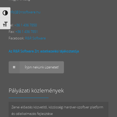
info[@]rrsoftware.hu
Nagy kontraszt váltása
Betűméret váltása
Tel:
+36 1 436 7850
Fax:
+36 1 436 7851
Facebook:
R&R Software
Az R&R Software Zrt. adatkezelési tájékoztatója
Írjon nekünk üzenetet!
Pályázati közlemények
Zenei előadás közvetítő, közösségi hardver-szoftver platform
és célalkalmazás fejlesztése