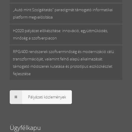
„Autó mint Szolgáltatás” paradigmát támogató informatikai
platform megvalósítása
H2020 pályázat előkészítése: innováció, együttműködés,
minőség a szoftverpiacon
RPG/400 rendszerek szoftverminőség és modernizáció célú
transzformációját, valamint felhő alapú alkalmazását
támogató módszerek kutatása és prototípus eszközkészlet
fejlesztése
Pályázati közlemények
Ügyfélkapu