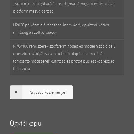
„Autó mint Szolgáltatás” paradigmát támogató informatikai
platform megvalósítása
H2020 pályázat előkészítése: innováció, együttműködés,
minőség a szoftverpiacon
RPG/400 rendszerek szoftverminőség és modernizáció célú
transzformációját, valamint felhő alapú alkalmazását
támogató módszerek kutatása és prototípus eszközkészlet
fejlesztése
Pályázati közlemények
Ügyfélkapu