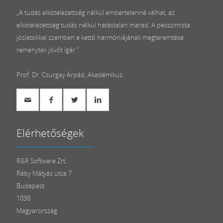
„A tudás elkötelezettség nélkül embertelenné válhat, az
elkötelezettség tudás nélkül hatástalan marad. A pesszimista
jóslatokkal szemben e kettő harmóniájának megteremtése
reményteli jövőt ígér.”
Prof. Dr. Csurgay Árpád, Akadémikus
Elérhetőségek
R&R Software Zrt.
Ráby Mátyás utca 7.
Budapest
1038
Magyarország