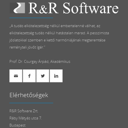
„A tudás elkötelezettség nélkül embertelenné válhat, az
elkötelezettség tudás nélkül hatástalan marad. A pesszimista
jóslatokkal szemben e kettő harmóniájának megteremtése
reményteli jövőt ígér.”
Prof. Dr. Csurgay Árpád, Akadémikus
Elérhetőségek
R&R Software Zrt.
Ráby Mátyás utca 7.
Budapest