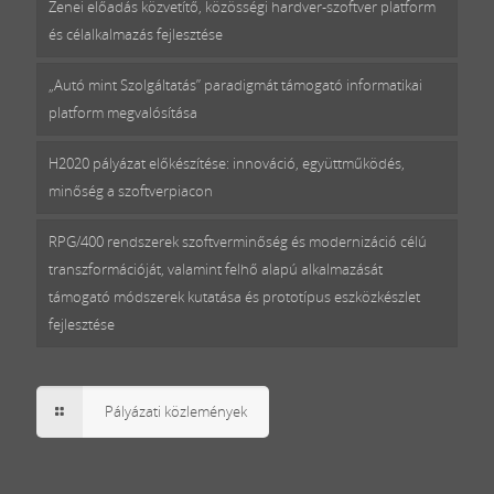
Zenei előadás közvetítő, közösségi hardver-szoftver platform
és célalkalmazás fejlesztése
„Autó mint Szolgáltatás” paradigmát támogató informatikai
platform megvalósítása
H2020 pályázat előkészítése: innováció, együttműködés,
minőség a szoftverpiacon
RPG/400 rendszerek szoftverminőség és modernizáció célú
transzformációját, valamint felhő alapú alkalmazását
támogató módszerek kutatása és prototípus eszközkészlet
fejlesztése
Pályázati közlemények