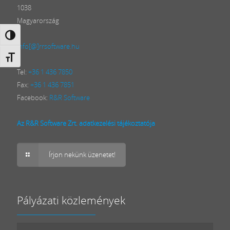
1038
Magyarország
Nagy kontraszt váltása
info[@]rrsoftware.hu
Betűméret váltása
Tel:
+36 1 436 7850
Fax:
+36 1 436 7851
Facebook:
R&R Software
Az R&R Software Zrt. adatkezelési tájékoztatója
Írjon nekünk üzenetet!
Pályázati közlemények