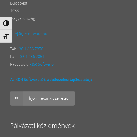
Budapest
1038
Magyarország
Nagy kontraszt váltása
info[@]rrsoftware.hu
Betűméret váltása
Tel:
+36 1 436 7850
Fax:
+36 1 436 7851
Facebook:
R&R Software
Az R&R Software Zrt. adatkezelési tájékoztatója
Írjon nekünk üzenetet!
Pályázati közlemények