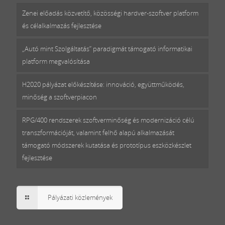
Zenei előadás közvetítő, közösségi hardver-szoftver platform
és célalkalmazás fejlesztése
„Autó mint Szolgáltatás” paradigmát támogató informatikai
platform megvalósítása
H2020 pályázat előkészítése: innováció, együttműködés,
minőség a szoftverpiacon
RPG/400 rendszerek szoftverminőség és modernizáció célú
transzformációját, valamint felhő alapú alkalmazását
támogató módszerek kutatása és prototípus eszközkészlet
fejlesztése
Pályázati közlemények