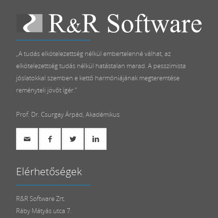
„A tudás elkötelezettség nélkül embertelenné válhat, az
elkötelezettség tudás nélkül hatástalan marad. A pesszimista
jóslatokkal szemben e kettő harmóniájának megteremtése
reményteli jövőt ígér.”
Prof. Dr. Csurgay Árpád, Akadémikus
Elérhetőségek
R&R Software Zrt.
Ráby Mátyás utca 7.