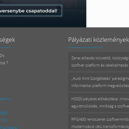
ségek
Pályázati közlemények
rt.
Zenei előadás közvetítő, közösségi
tca 7.
szoftver platform és célalkalmazás 
„Autó mint Szolgáltatás” paradig
informatikai platform megvalósítá
ware.hu
H2020 pályázat előkészítése: innov
együttműködés, minőség a szoftv
 7850
RPG/400 rendszerek szoftverminő
 7851
modernizáció célú transzformációj
 Software