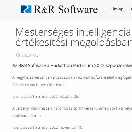
Címlap
H
Mesterséges intelligencia 
értékesítési megoldásba
2022-10-24
Az R&R Software a Hackathon Partiscum 2022 szponzoraként
A négyhetes versenyen a csapatoknak az R&R Software által megfogalm
20 perces pitch-ben előadniuk.
Jelentkezési határidő: 2022. október 26.
A verseny másik része a háromórás sprint verseny, amely során a helys
szakmai zsűrinek.
Jelentkezési határidő: 2022. november 10.