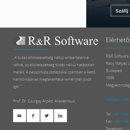
Elérhető
R&R Software Z
„A tudás elkötelezettség nélkül embertelenné
Ráby Mátyás u
válhat, az elkötelezettség tudás nélkül hatástalan
Budapest
marad. A pesszimista jóslatokkal szemben e kettő
1038
harmóniájának megteremtése reményteli jövőt
Magyarország
ígér.”
info[@]rrsoft
Prof. Dr. Csurgay Árpád, Akadémikus
Tel:
+36 1 436
Fax:
+36 1 436
Facebook:
R&R