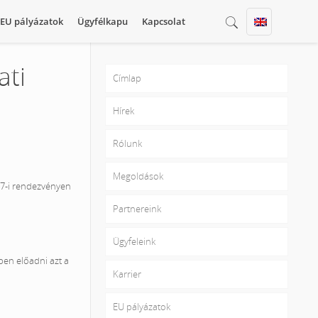
EU pályázatok
Ügyfélkapu
Kapcsolat
ati
Címlap
Hírek
Rólunk
Megoldások
17-i rendezvényen
Partnereink
Ügyfeleink
ben előadni azt a
Karrier
EU pályázatok