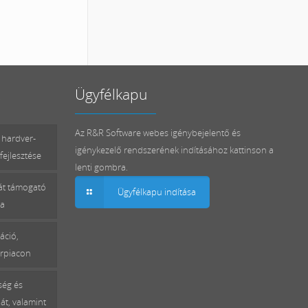
Ügyfélkapu
Az R&R Software webes igénybejelentő és
 hardver-
igénykezelő rendszerének indításához kattinson a
fejlesztése
lenti gombra.
mát támogató
Ügyfélkapu indítása
sa
áció,
erpiacon
ség és
át, valamint