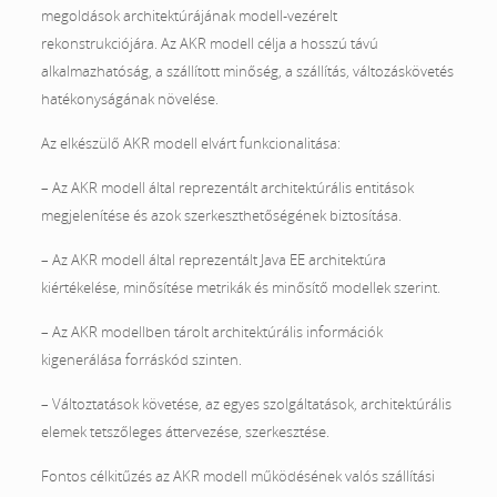
megoldások architektúrájának modell-vezérelt
rekonstrukciójára. Az AKR modell célja a hosszú távú
alkalmazhatóság, a szállított minőség, a szállítás, változáskövetés
hatékonyságának növelése.
Az elkészülő AKR modell elvárt funkcionalitása:
– Az AKR modell által reprezentált architektúrális entitások
megjelenítése és azok szerkeszthetőségének biztosítása.
– Az AKR modell által reprezentált Java EE architektúra
kiértékelése, minősítése metrikák és minősítő modellek szerint.
– Az AKR modellben tárolt architektúrális információk
kigenerálása forráskód szinten.
– Változtatások követése, az egyes szolgáltatások, architektúrális
elemek tetszőleges áttervezése, szerkesztése.
Fontos célkitűzés az AKR modell működésének valós szállítási