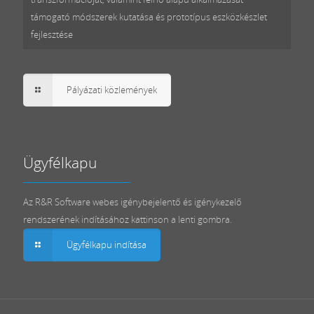
támogató módszerek kutatása és prototípus eszközkészlet
fejlesztése
Pályázati közlemények
Ügyfélkapu
Az R&R Software webes igénybejelentő és igénykezelő
rendszerének indításához kattinson a lenti gombra.
Ügyfélkapu indítása