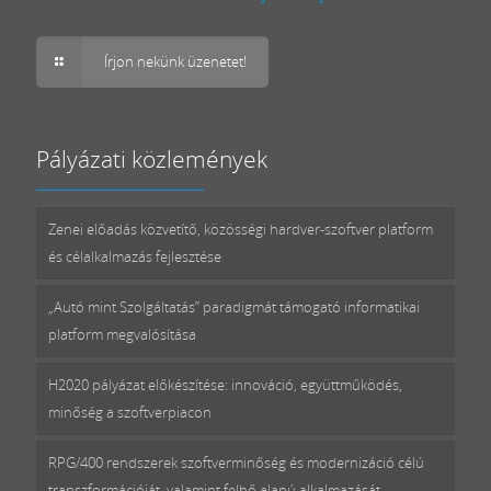
Írjon nekünk üzenetet!
Pályázati közlemények
Zenei előadás közvetítő, közösségi hardver-szoftver platform
és célalkalmazás fejlesztése
„Autó mint Szolgáltatás” paradigmát támogató informatikai
platform megvalósítása
H2020 pályázat előkészítése: innováció, együttműködés,
minőség a szoftverpiacon
RPG/400 rendszerek szoftverminőség és modernizáció célú
transzformációját, valamint felhő alapú alkalmazását