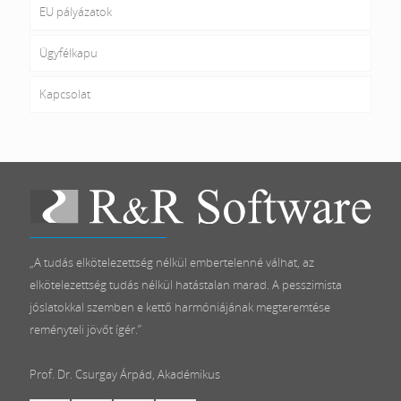
EU pályázatok
Ügyfélkapu
Kapcsolat
„A tudás elkötelezettség nélkül embertelenné válhat, az
elkötelezettség tudás nélkül hatástalan marad. A pesszimista
jóslatokkal szemben e kettő harmóniájának megteremtése
reményteli jövőt ígér.”
Prof. Dr. Csurgay Árpád, Akadémikus