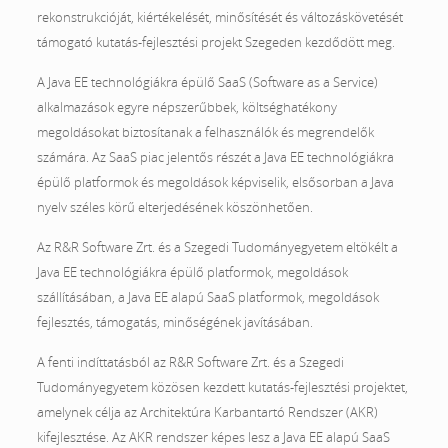
rekonstrukcióját, kiértékelését, minősítését és változáskövetését
támogató kutatás-fejlesztési projekt Szegeden kezdődött meg.
A Java EE technológiákra épülő SaaS (Software as a Service)
alkalmazások egyre népszerűbbek, költséghatékony
megoldásokat biztosítanak a felhasználók és megrendelők
számára. Az SaaS piac jelentős részét a Java EE technológiákra
épülő platformok és megoldások képviselik, elsősorban a Java
nyelv széles körű elterjedésének köszönhetően.
Az R&R Software Zrt. és a Szegedi Tudományegyetem eltökélt a
Java EE technológiákra épülő platformok, megoldások
szállításában, a Java EE alapú SaaS platformok, megoldások
fejlesztés, támogatás, minőségének javításában.
A fenti indíttatásból az R&R Software Zrt. és a Szegedi
Tudományegyetem közösen kezdett kutatás-fejlesztési projektet,
amelynek célja az Architektúra Karbantartó Rendszer (AKR)
kifejlesztése. Az AKR rendszer képes lesz a Java EE alapú SaaS