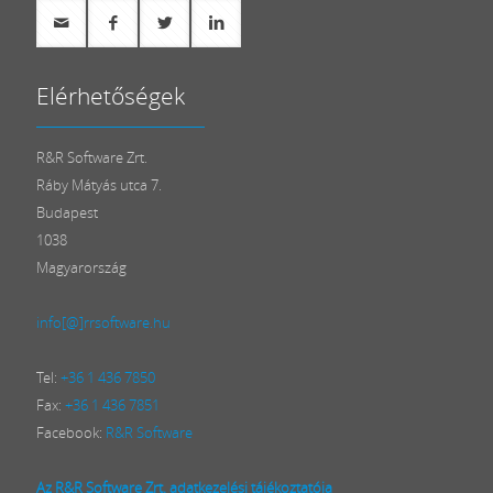
Elérhetőségek
R&R Software Zrt.
Ráby Mátyás utca 7.
Budapest
1038
Magyarország
info[@]rrsoftware.hu
Tel:
+36 1 436 7850
Fax:
+36 1 436 7851
Facebook:
R&R Software
Az R&R Software Zrt. adatkezelési tájékoztatója