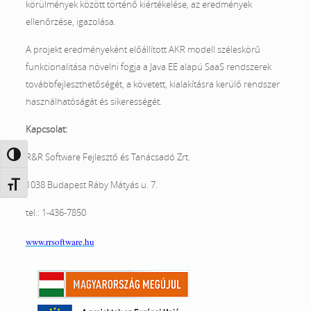
körülmények között történő kiértékelése, az eredmények
ellenőrzése, igazolása.
A projekt eredményeként előállított AKR modell széleskörű
funkcionalitása növelni fogja a Java EE alapú SaaS rendszerek
továbbfejleszthetőségét, a követett, kialakításra kerülő rendszer
használhatóságát és sikerességét.
Kapcsolat:
Nagy kontraszt váltása
R&R Software Fejlesztő és Tanácsadó Zrt.
1038 Budapest Ráby Mátyás u. 7.
Betűméret váltása
tel.: 1-436-7850
www.rrsoftware.hu