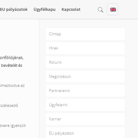
EU pályázatok
Ügyfélkapu
Kapcsolat
Címlap
Hírek
rtfóliójának,
Rólunk
bevételét és
Megoldások
kalmazkodva az
Partnereink
Ügyfeleink
, szélesedő
Karrier
tware igyekszik
EU pályázatok