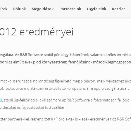
írek
Rólunk
Megoldások
Partnereink
Ügyfeleink
Karrier
 2012 eredményei
gálata. Az R&R Software stabil pénzügyi hátterének, valamint széles termékpo
dni az elmúlt évek piaci környezetéhez, fennállásának második legmagasabb 
ormatikai beruházási hajlandóság figyelhető meg a piacon, mely helyzethez al
k, outsource munkákban értékesítette kompetenciáira épülő szolgáltatásait.
gű
, stabil ügyfélkör adja, akik számára az R&R Software a folyamatosan fejlődő
sokat és fejlesztéseket tud szállítani.
szter partnerekkel végrehajtott K+F projektek is – ezek eredményeit az R&R Sof