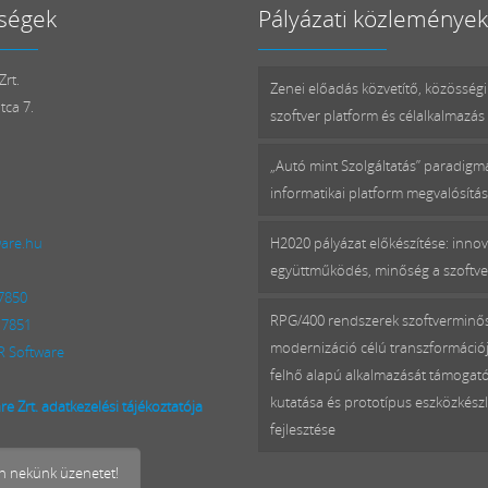
ségek
Pályázati közlemények
rt.
Zenei előadás közvetítő, közösségi
tca 7.
szoftver platform és célalkalmazás 
„Autó mint Szolgáltatás” paradig
informatikai platform megvalósítá
ware.hu
H2020 pályázat előkészítése: innov
együttműködés, minőség a szoftv
 7850
RPG/400 rendszerek szoftverminő
 7851
modernizáció célú transzformációj
 Software
felhő alapú alkalmazását támogat
kutatása és prototípus eszközkészl
e Zrt. adatkezelési tájékoztatója
fejlesztése
on nekünk üzenetet!