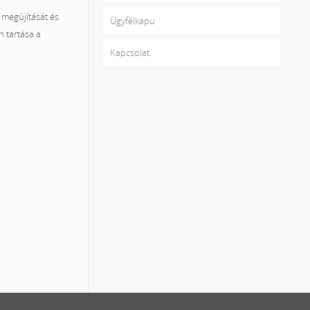
megújítását és
Ügyfélkapu
n tartása a
Kapcsolat