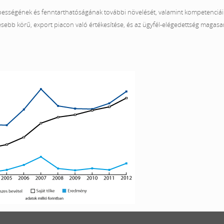
ességének és fenntarthatóságának további növelését, valamint kompetenciái 
lesebb körű, export piacon való értékesítése, és az ügyfél-elégedettség magasa