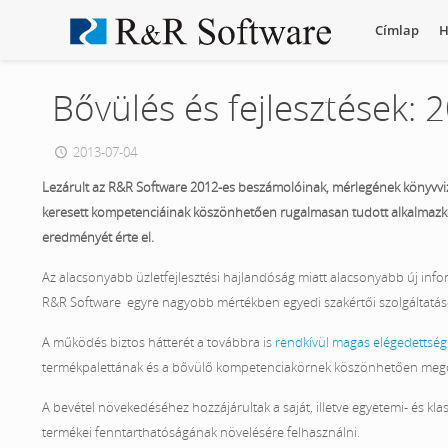
Címlap
H
Bővülés és fejlesztések:
2013-07-04
Lezárult az R&R Software 2012-es beszámolóinak, mérlegének könyvvizs
keresett kompetenciáinak köszönhetően rugalmasan tudott alkalmazko
eredményét érte el.
Az alacsonyabb üzletfejlesztési hajlandóság miatt alacsonyabb új inf
R&R Software egyre nagyobb mértékben egyedi szakértői szolgáltatáso
A működés biztos hátterét a továbbra is
rendkívül magas elégedettsé
termékpalettának és a bővülő kompetenciakörnek köszönhetően megoldá
A bevétel növekedéséhez hozzájárultak a saját, illetve egyetemi- és kla
termékei fenntarthatóságának növelésére felhasználni.