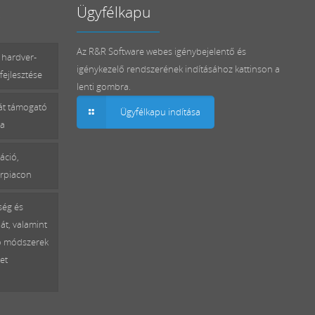
Ügyfélkapu
Az R&R Software webes igénybejelentő és
 hardver-
igénykezelő rendszerének indításához kattinson a
fejlesztése
lenti gombra.
mát támogató
Ügyfélkapu indítása
sa
áció,
erpiacon
ség és
át, valamint
ó módszerek
et