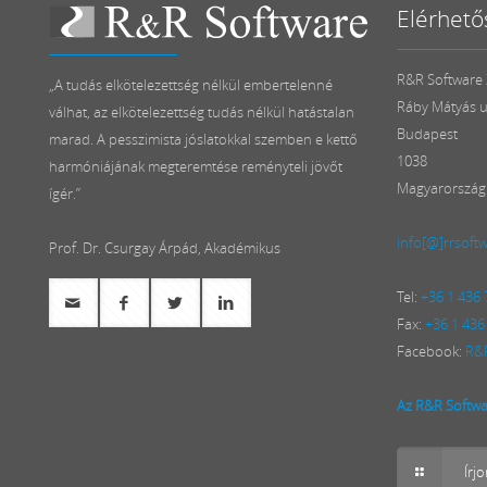
Elérhető
R&R Software Z
„A tudás elkötelezettség nélkül embertelenné
Ráby Mátyás u
válhat, az elkötelezettség tudás nélkül hatástalan
Budapest
marad. A pesszimista jóslatokkal szemben e kettő
1038
harmóniájának megteremtése reményteli jövőt
Magyarország
ígér.”
info[@]rrsoft
Prof. Dr. Csurgay Árpád, Akadémikus
Tel:
+36 1 436
Fax:
+36 1 436
Facebook:
R&R
Az R&R Softwar
Írj