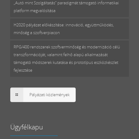
„Autó mint Szolgáltatás” paradigmát támogató informatikai
platform megvalósítása
H2020 pályázat előkészítése: innováció, együttműködés,
minőség a szoftverpiacon
RPG/400 rendszerek szoftverminőség és modernizáció célú
transzformációját, valamint felhő alapú alkalmazását
támogató módszerek kutatása és prototípus eszközkészlet
fejlesztése
Pályázati közlemények
Ügyfélkapu