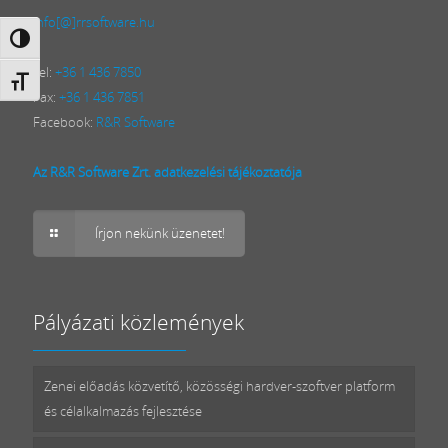
info[@]rrsoftware.hu
Nagy kontraszt váltása
Tel:
+36 1 436 7850
Betűméret váltása
Fax:
+36 1 436 7851
Facebook:
R&R Software
Az R&R Software Zrt. adatkezelési tájékoztatója
Írjon nekünk üzenetet!
Pályázati közlemények
Zenei előadás közvetítő, közösségi hardver-szoftver platform
és célalkalmazás fejlesztése