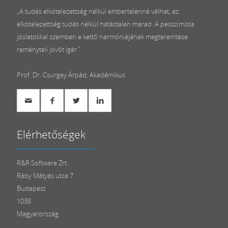
„A tudás elkötelezettség nélkül embertelenné válhat, az
elkötelezettség tudás nélkül hatástalan marad. A pesszimista
jóslatokkal szemben e kettő harmóniájának megteremtése
reményteli jövőt ígér.”
Prof. Dr. Csurgay Árpád, Akadémikus
Elérhetőségek
R&R Software Zrt.
Ráby Mátyás utca 7.
Budapest
1038
Magyarország