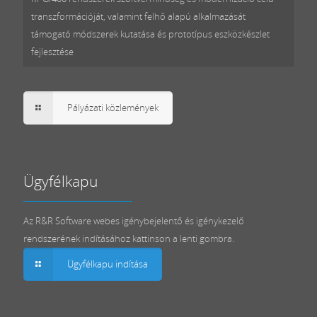
transzformációját, valamint felhő alapú alkalmazását
támogató módszerek kutatása és prototípus eszközkészlet
fejlesztése
Pályázati közlemények
Ügyfélkapu
Az R&R Software webes igénybejelentő és igénykezelő
rendszerének indításához kattinson a lenti gombra.
Ügyfélkapu indítása