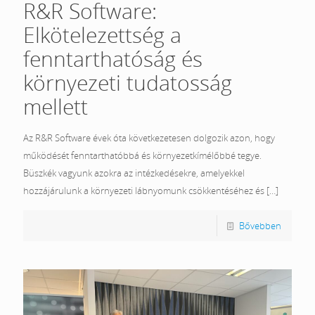
R&R Software:
Elkötelezettség a
fenntarthatóság és
környezeti tudatosság
mellett
Az R&R Software évek óta következetesen dolgozik azon, hogy
működését fenntarthatóbbá és környezetkímélőbbé tegye.
Büszkék vagyunk azokra az intézkedésekre, amelyekkel
hozzájárulunk a környezeti lábnyomunk csökkentéséhez és
[…]
Bővebben