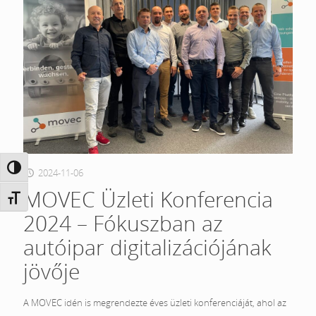
Nagy kontraszt váltása
2024-11-06
MOVEC Üzleti Konferencia
Betűméret váltása
2024 – Fókuszban az
autóipar digitalizációjának
jövője
A MOVEC idén is megrendezte éves üzleti konferenciáját, ahol az