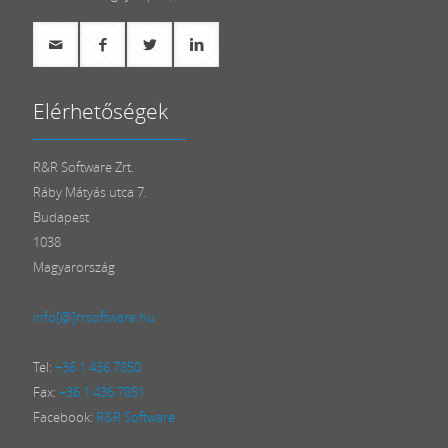
Elérhetőségek
R&R Software Zrt.
Ráby Mátyás utca 7.
Budapest
1038
Magyarország
info[@]rrsoftware.hu
Tel:
+36 1 436 7850
Fax:
+36 1 436 7851
Facebook:
R&R Software