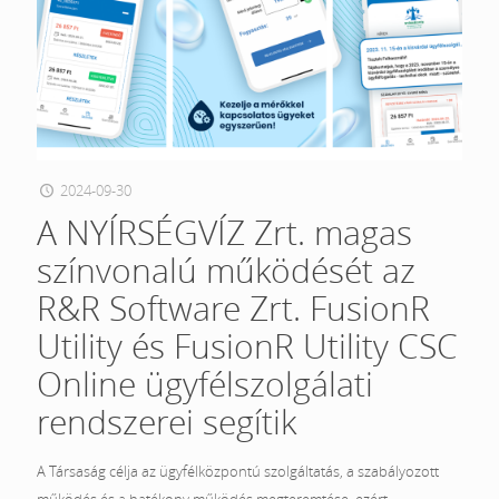
2024-09-30
A NYÍRSÉGVÍZ Zrt. magas
színvonalú működését az
R&R Software Zrt. FusionR
Utility és FusionR Utility CSC
Online ügyfélszolgálati
rendszerei segítik
A Társaság célja az ügyfélközpontú szolgáltatás, a szabályozott