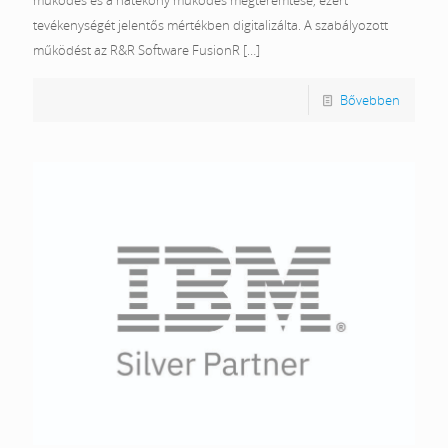
működés és a hatékony működés megteremtése, ezért
tevékenységét jelentős mértékben digitalizálta. A szabályozott
működést az R&R Software FusionR
[…]
Bővebben