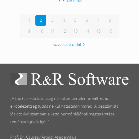
Előző oldal
1
2
3
4
5
6
7
8
9
10
11
12
13
14
15
16
Következő oldal
„A tudás elkötelezettség nélkül embertelenné válhat, az
elkötelezettség tudás nélkül hatástalan marad. A pesszimista
jóslatokkal szemben e kettő harmóniájának megteremtése
reményteli jövőt ígér.”
Prof. Dr. Csurgay Árpád, Akadémikus