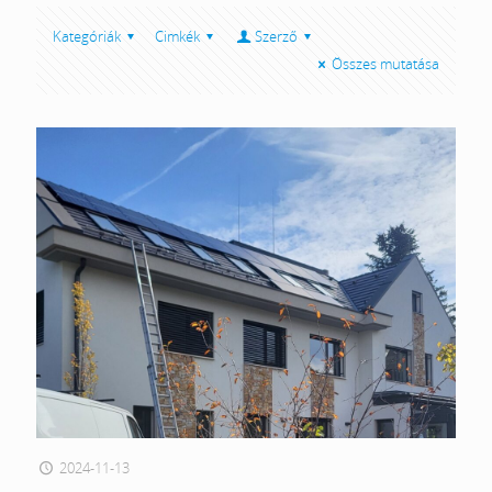
Kategóriák
Cimkék
Szerző
Összes mutatása
2024-11-13