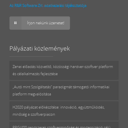
Az R&R Software Zrt. adatkezelési tájékoztatója
Írjon nekünk üzenetet!
Pályázati közlemények
Zenei előadás közvetítő, közösségi hardver-szoftver platform
és célalkalmazás fejlesztése
„Autó mint Szolgáltatás” paradigmát támogató informatikai
platform megvalósítása
H2020 pályázat előkészítése: innováció, együttműködés,
minőség a szoftverpiacon
RPG/400 rendszerek szoftverminőség és modernizáció célú