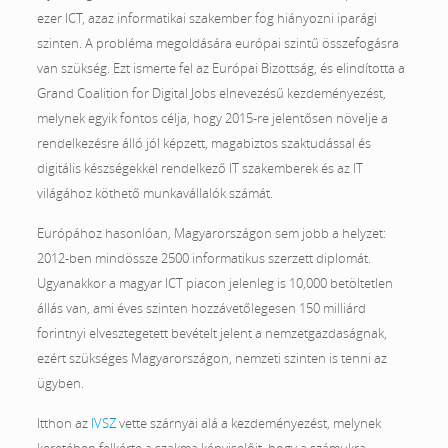
ezer ICT, azaz informatikai szakember fog hiányozni iparági
szinten. A probléma megoldására európai szintű összefogásra
van szükség. Ezt ismerte fel az Európai Bizottság, és elindította a
Grand Coalition for Digital Jobs elnevezésű kezdeményezést,
melynek egyik fontos célja, hogy 2015-re jelentősen növelje a
rendelkezésre álló jól képzett, magabiztos szaktudással és
digitális készségekkel rendelkező IT szakemberek és az IT
világához köthető munkavállalók számát.
Európához hasonlóan, Magyarországon sem jobb a helyzet:
2012-ben mindössze 2500 informatikus szerzett diplomát.
Ugyanakkor a magyar ICT piacon jelenleg is 10,000 betöltetlen
állás van, ami éves szinten hozzávetőlegesen 150 milliárd
forintnyi elvesztegetett bevételt jelent a nemzetgazdaságnak,
ezért szükséges Magyarországon, nemzeti szinten is tenni az
ügyben.
Itthon az
IVSZ
vette szárnyai alá a kezdeményezést, melynek