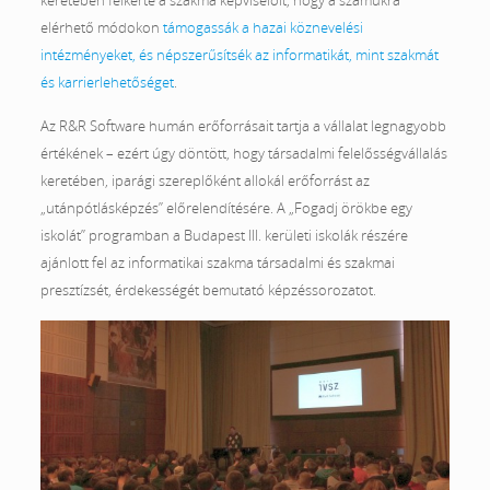
keretében felkérte a szakma képviselőit, hogy a számukra
elérhető módokon
támogassák a hazai köznevelési
intézményeket, és népszerűsítsék az informatikát, mint szakmát
és karrierlehetőséget
.
Az R&R Software humán erőforrásait tartja a vállalat legnagyobb
értékének – ezért úgy döntött, hogy társadalmi felelősségvállalás
keretében, iparági szereplőként allokál erőforrást az
„utánpótlásképzés” előrelendítésére. A „Fogadj örökbe egy
iskolát” programban a Budapest III. kerületi iskolák részére
ajánlott fel az informatikai szakma társadalmi és szakmai
presztízsét, érdekességét bemutató képzéssorozatot.