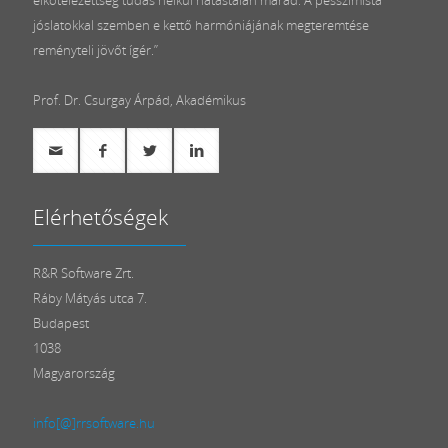
jóslatokkal szemben e kettő harmóniájának megteremtése
reményteli jövőt ígér.”
Prof. Dr. Csurgay Árpád, Akadémikus
Elérhetőségek
R&R Software Zrt.
Ráby Mátyás utca 7.
Budapest
1038
Magyarország
info[@]rrsoftware.hu