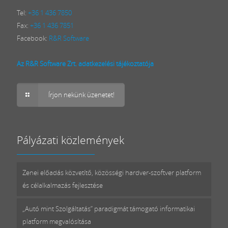
Tel:
+36 1 436 7850
Fax:
+36 1 436 7851
Facebook:
R&R Software
Az R&R Software Zrt. adatkezelési tájékoztatója
Írjon nekünk üzenetet!
Pályázati közlemények
Zenei előadás közvetítő, közösségi hardver-szoftver platform
és célalkalmazás fejlesztése
„Autó mint Szolgáltatás” paradigmát támogató informatikai
platform megvalósítása