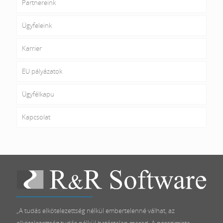
Partnereink
Ügyfeleink
Karrier
EU pályázatok
Ügyfélkapu
Kapcsolat
„A tudás elkötelezettség nélkül embertelenné válhat, az
elkötelezettség tudás nélkül hatástalan marad. A pesszimista