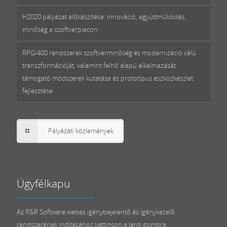
H2020 pályázat előkészítése: innováció, együttműködés,
minőség a szoftverpiacon
RPG/400 rendszerek szoftverminőség és modernizáció célú
transzformációját, valamint felhő alapú alkalmazását
támogató módszerek kutatása és prototípus eszközkészlet
fejlesztése
Pályázati közlemények
Ügyfélkapu
Az R&R Software webes igénybejelentő és igénykezelő
rendszerének indításához kattinson a lenti gombra.