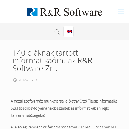
140 diáknak tartott
informatikaórát az R&R
Software Zrt.
2014-11-13
A hazai szoftverház munkatársai a Bláthy Ottó Titusz Informatikai
SZKI tízedik évfolyamának beszéltek az informatikában rejlő
karrierlehetőségekről.
A jelenlegi tendenciák fennmaradásával 2020-ra Európában 900