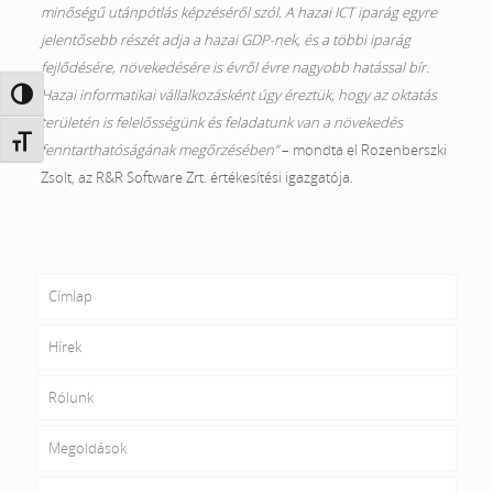
minőségű utánpótlás képzéséről szól. A hazai ICT iparág egyre
jelentősebb részét adja a hazai GDP-nek, és a többi iparág
fejlődésére, növekedésére is évről évre nagyobb hatással bír.
Hazai informatikai vállalkozásként úgy éreztük, hogy az oktatás
Nagy kontraszt váltása
területén is felelősségünk és feladatunk van a növekedés
Betűméret váltása
fenntarthatóságának megőrzésében”
– mondta el Rozenberszki
Zsolt, az R&R Software Zrt. értékesítési igazgatója.
Címlap
Hírek
Rólunk
Megoldások