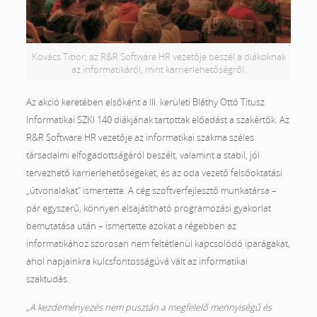
Kovács Tibor, az R&R Software HR vezetője beszél a diákoknak
az informatikáról, mint karrierlehetőségről.
Az akció keretében elsőként a III. kerületi Bláthy Ottó Titusz
Informatikai SZKI 140 diákjának tartottak előadást a szakértők. Az
R&R Software HR vezetője az informatikai szakma széles
társadalmi elfogadottságáról beszélt, valamint a stabil, jól
tervezhető karrierlehetőségeket, és az oda vezető felsőoktatási
„útvonalakat” ismertette. A cég szoftverfejlesztő munkatársa –
pár egyszerű, könnyen elsajátítható programozási gyakorlat
bemutatása után – ismertette azokat a régebben az
informatikához szorosan nem feltétlenül kapcsolódó iparágakat,
ahol napjainkra kulcsfontosságúvá vált az informatikai
szaktudás.
„A kezdeményezés nem pusztán a megfelelő mennyiségű és