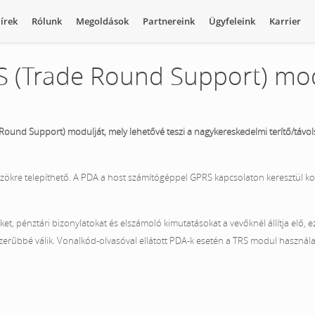
írek
Rólunk
Megoldások
Partnereink
Ügyfeleink
Karrier
 (Trade Round Support) mo
und Support) modulját, mely lehetővé teszi a nagykereskedelmi terítő/távols
zökre telepíthető. A PDA a host számítógéppel GPRS kapcsolaton keresztül k
et, pénztári bizonylatokat és elszámoló kimutatásokat a vevőknél állítja elő, ez
zerűbbé válik. Vonalkód-olvasóval ellátott PDA-k esetén a TRS modul használa