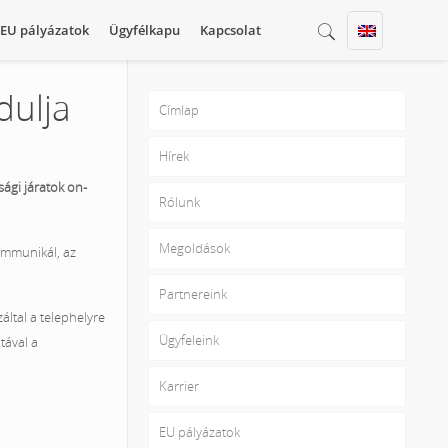
EU pályázatok
Ügyfélkapu
Kapcsolat
dulja
Címlap
Hírek
ági járatok on-
Rólunk
Megoldások
ommunikál, az
Partnereink
által a telephelyre
Ügyfeleink
tával a
Karrier
EU pályázatok