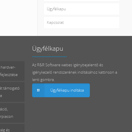
Ügyfélkapu
Kapcsolat
Ügyfélkapu
Az R&R Software webes igénybejelentő és
 hardver-
igénykezelő rendszerének indításához kattinson a
fejlesztése
lenti gombra.
mát támogató
Ügyfélkapu indítása
sa
áció,
erpiacon
ség és