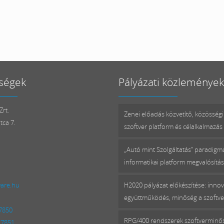
ségek
Pályázati közlemények
rt.
Zenei előadás közvetítő, közösségi
tca 7.
szoftver platform és célalkalmazás 
„Autó mint Szolgáltatás” paradig
informatikai platform megvalósítá
ware.hu
H2020 pályázat előkészítése: innov
együttműködés, minőség a szoftv
 7850
RPG/400 rendszerek szoftverminő
 7851