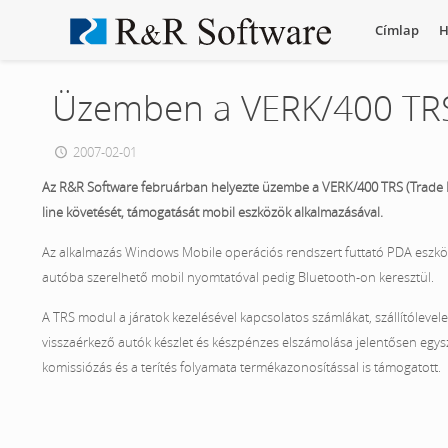
Címlap
H
Üzemben a VERK/400 TRS
2007-02-01
Az R&R Software februárban helyezte üzembe a VERK/400 TRS (Trade Ro
line követését, támogatását mobil eszközök alkalmazásával.
Az alkalmazás Windows Mobile operációs rendszert futtató PDA eszkö
autóba szerelhető mobil nyomtatóval pedig Bluetooth-on keresztül.
A TRS modul a járatok kezelésével kapcsolatos számlákat, szállítólevelek
visszaérkező autók készlet és készpénzes elszámolása jelentősen egys
komissiózás és a terítés folyamata termékazonosítással is támogatott.