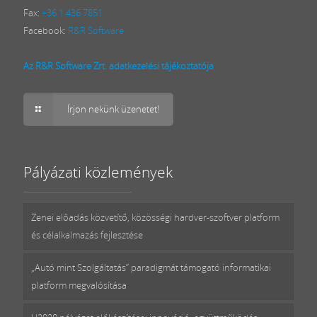
Fax:
+36 1 436 7851
Facebook:
R&R Software
Az R&R Software Zrt. adatkezelési tájékoztatója
Írjon nekünk üzenetet!
Pályázati közlemények
Zenei előadás közvetítő, közösségi hardver-szoftver platform
és célalkalmazás fejlesztése
„Autó mint Szolgáltatás” paradigmát támogató informatikai
platform megvalósítása