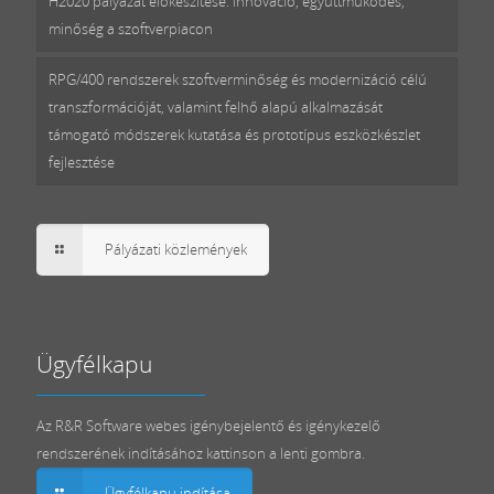
H2020 pályázat előkészítése: innováció, együttműködés,
minőség a szoftverpiacon
RPG/400 rendszerek szoftverminőség és modernizáció célú
transzformációját, valamint felhő alapú alkalmazását
támogató módszerek kutatása és prototípus eszközkészlet
fejlesztése
Pályázati közlemények
Ügyfélkapu
Az R&R Software webes igénybejelentő és igénykezelő
rendszerének indításához kattinson a lenti gombra.
Ügyfélkapu indítása