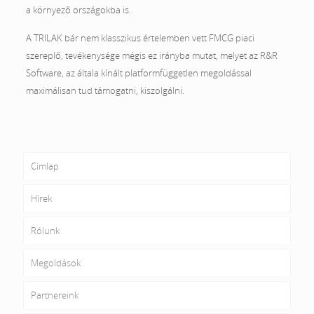
a környező országokba is.
A TRILAK bár nem klasszikus értelemben vett FMCG piaci
szereplő, tevékenysége mégis ez irányba mutat, melyet az R&R
Software, az általa kínált platformfüggetlen megoldással
maximálisan tud támogatni, kiszolgálni.
Címlap
Hírek
Rólunk
Megoldások
Partnereink