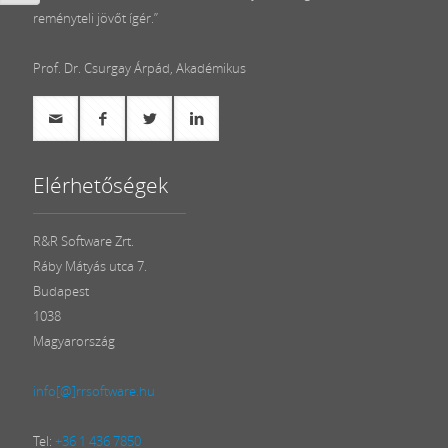
reményteli jövőt ígér.”
Prof. Dr. Csurgay Árpád, Akadémikus
Elérhetőségek
R&R Software Zrt.
Ráby Mátyás utca 7.
Budapest
1038
Magyarország
info[@]rrsoftware.hu
Tel:
+36 1 436 7850