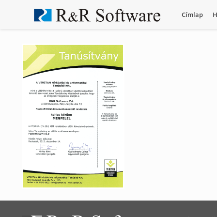
Címlap
H