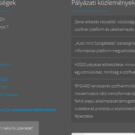
ségek
Pályázati közlemények
rt.
Zenei előadás közvetítő, közösségi
tca 7.
szoftver platform és célalkalmazás 
„Autó mint Szolgáltatás” paradig
informatikai platform megvalósítá
ware.hu
H2020 pályázat előkészítése: innov
együttműködés, minőség a szoftv
 7850
RPG/400 rendszerek szoftverminő
 7851
modernizáció célú transzformációj
 Software
felhő alapú alkalmazását támogat
kutatása és prototípus eszközkészl
e Zrt. adatkezelési tájékoztatója
fejlesztése
on nekünk üzenetet!