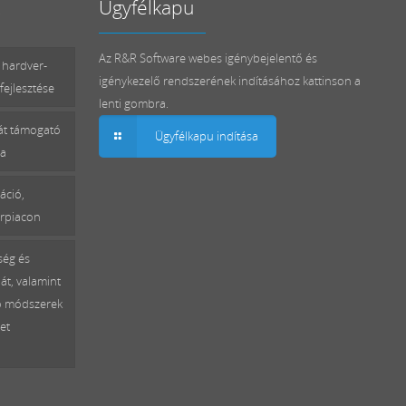
Ügyfélkapu
Az R&R Software webes igénybejelentő és
 hardver-
igénykezelő rendszerének indításához kattinson a
fejlesztése
lenti gombra.
mát támogató
Ügyfélkapu indítása
sa
áció,
erpiacon
ség és
át, valamint
ó módszerek
et