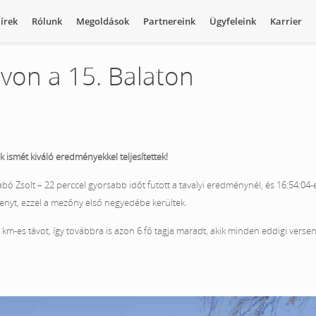
írek
Rólunk
Megoldások
Partnereink
Ügyfeleink
Karrier
von a 15. Balaton
k ismét kiváló eredményekkel teljesítettek!
bó Zsolt – 22 perccel gyorsabb időt futott a tavalyi eredménynél, és 16:54:04-e
enyt, ezzel a mezőny első negyedébe kerültek.
km-es távot, így továbbra is azon 6 fő tagja maradt, akik minden eddigi versen