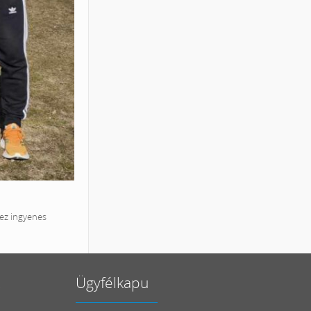
vez ingyenes
Ügyfélkapu