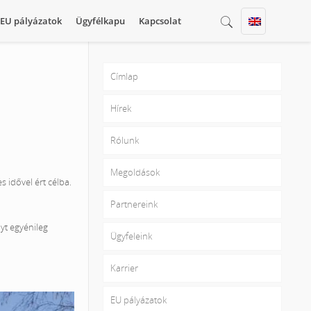
EU pályázatok
Ügyfélkapu
Kapcsolat
Címlap
Hírek
Rólunk
Megoldások
s idővel ért célba.
Partnereink
yt egyénileg
Ügyfeleink
Karrier
EU pályázatok