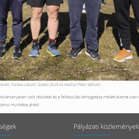
stván, Farkas László, Szabó Zsolt és Nadrai Péter látható
tóversenyeken való részvétel és a felkészülés támogatása mellett évente szer
kpáros munkába járást.
ségek
Pályázati közlemények