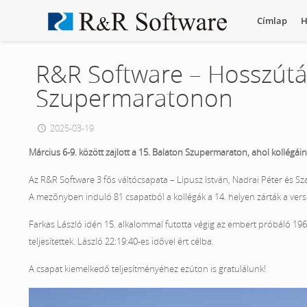
Címlap
H
R&R Software – Hosszútá
Szupermaratonon
2025-03-19
Március 6-9. között zajlott a 15. Balaton Szupermaraton, ahol kollégáin
Az R&R Software 3 fős váltócsapata – Lipusz István, Nadrai Péter és Sza
A mezőnyben induló 81 csapatból a kollégák a 14. helyen zárták a vers
Farkas László idén 15. alkalommal futotta végig az embert próbáló 196 
teljesítettek. László 22:19:40-es idővel ért célba.
A csapat kiemelkedő teljesítményéhez ezúton is gratulálunk!