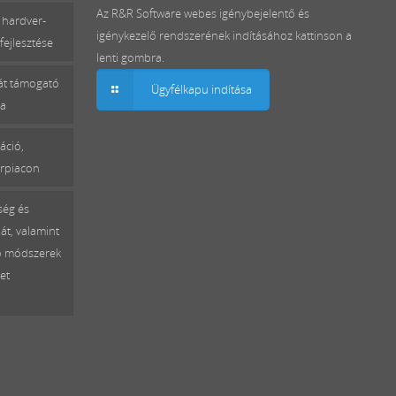
Az R&R Software webes igénybejelentő és
 hardver-
igénykezelő rendszerének indításához kattinson a
fejlesztése
lenti gombra.
mát támogató
Ügyfélkapu indítása
sa
áció,
erpiacon
ség és
át, valamint
ó módszerek
et