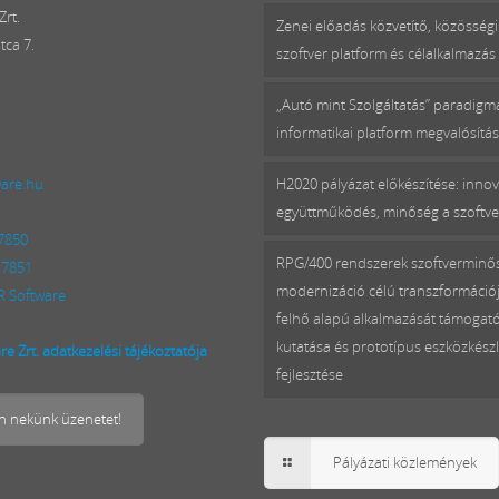
rt.
Zenei előadás közvetítő, közösségi
tca 7.
szoftver platform és célalkalmazás 
„Autó mint Szolgáltatás” paradig
informatikai platform megvalósítá
ware.hu
H2020 pályázat előkészítése: innov
együttműködés, minőség a szoftv
 7850
RPG/400 rendszerek szoftverminő
 7851
modernizáció célú transzformációj
 Software
felhő alapú alkalmazását támogat
kutatása és prototípus eszközkészl
e Zrt. adatkezelési tájékoztatója
fejlesztése
on nekünk üzenetet!
Pályázati közlemények