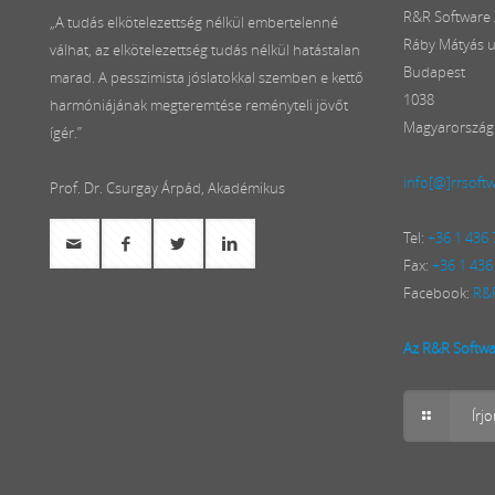
R&R Software Z
„A tudás elkötelezettség nélkül embertelenné
Ráby Mátyás u
válhat, az elkötelezettség tudás nélkül hatástalan
Budapest
marad. A pesszimista jóslatokkal szemben e kettő
1038
harmóniájának megteremtése reményteli jövőt
Magyarország
ígér.”
info[@]rrsoft
Prof. Dr. Csurgay Árpád, Akadémikus
Tel:
+36 1 436
Fax:
+36 1 436
Facebook:
R&R
Az R&R Softwar
Írj