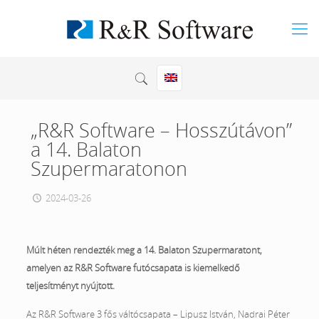
„R&R Software – Hosszútávon”
a 14. Balaton
Szupermaratonon
2024-03-26
Múlt héten rendezték meg a 14. Balaton Szupermaratont,
amelyen az R&R Software futócsapata is kiemelkedő
teljesítményt nyújtott.
Az R&R Software 3 fős váltócsapata – Lipusz István, Nadrai Péter