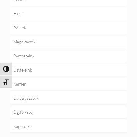
Hírek
Rólunk
Megoldások
Partnereink
Nagy kontraszt váltása
Ügyfeleink
Betűméret váltása
Karrier
EU pályázatok
Ügyfélkapu
Kapcsolat