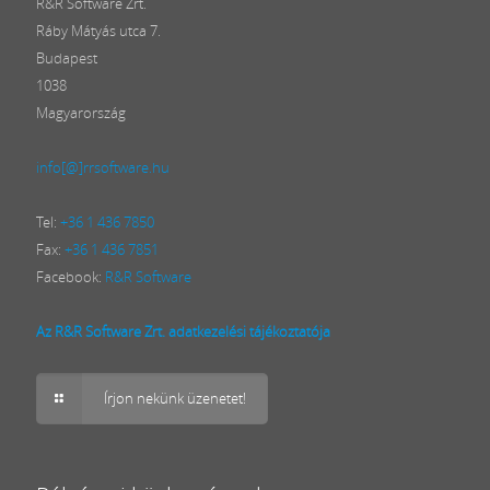
R&R Software Zrt.
Ráby Mátyás utca 7.
Budapest
1038
Magyarország
info[@]rrsoftware.hu
Tel:
+36 1 436 7850
Fax:
+36 1 436 7851
Facebook:
R&R Software
Az R&R Software Zrt. adatkezelési tájékoztatója
Írjon nekünk üzenetet!