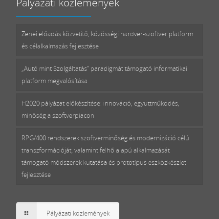
Pályázati közlemények
Zenei előadás közvetítő, közösségi hardver-szoftver platform
és célalkalmazás fejlesztése
„Autó mint Szolgáltatás” paradigmát támogató informatikai
platform megvalósítása
H2020 pályázat előkészítése: innováció, együttműködés,
minőség a szoftverpiacon
RPG/400 rendszerek szoftverminőség és modernizáció célú
transzformációját, valamint felhő alapú alkalmazását
támogató módszerek kutatása és prototípus eszközkészlet
fejlesztése
Pályázati közlemények