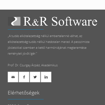
„A tudás elkötelezettség nélkül embertelenné válhat, az
elkötelezettség tudás nélkül hatástalan marad. A pesszimista
jóslatokkal szemben e kettő harmóniájának megteremtése
reményteli jövőt ígér.”
Prof. Dr. Csurgay Árpád, Akadémikus
Elérhetőségek