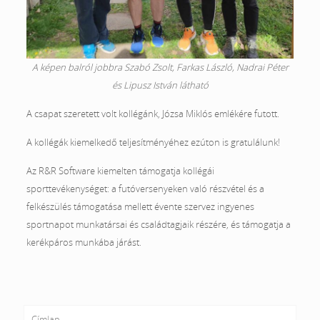
A képen balról jobbra Szabó Zsolt, Farkas László, Nadrai Péter
és Lipusz István látható
A csapat szeretett volt kollégánk, Józsa Miklós emlékére futott.
A kollégák kiemelkedő teljesítményéhez ezúton is gratulálunk!
Az R&R Software kiemelten támogatja kollégái
sporttevékenységet: a futóversenyeken való részvétel és a
felkészülés támogatása mellett évente szervez ingyenes
sportnapot munkatársai és családtagjaik részére, és támogatja a
kerékpáros munkába járást.
Címlap