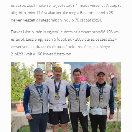
és Szabó Zsolt – sikerrel teljesítették a 4 napos versenyt. A csapat
alig több, mint 17 óra alatt kerülte meg a Balatont, ezzel a 23.
helyen végzett a kategóriában induló 76 csapat közül.
Farkas László idén is egyedül futotta az embert próbáló 196 km-
es távot. László egy azon 5 főből, akik 2008 óta az összes BSZM
versenyen elindultak és célba is értek. László teljesítménye
21:42:31 volt a 196 km-es össztávon.