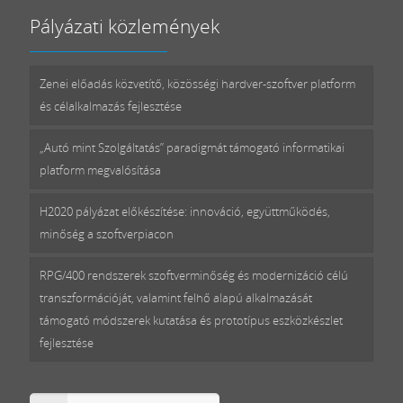
Pályázati közlemények
Zenei előadás közvetítő, közösségi hardver-szoftver platform
és célalkalmazás fejlesztése
„Autó mint Szolgáltatás” paradigmát támogató informatikai
platform megvalósítása
H2020 pályázat előkészítése: innováció, együttműködés,
minőség a szoftverpiacon
RPG/400 rendszerek szoftverminőség és modernizáció célú
transzformációját, valamint felhő alapú alkalmazását
támogató módszerek kutatása és prototípus eszközkészlet
fejlesztése