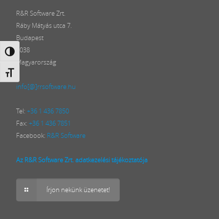
R&R Software Zrt.
Ráby Mátyás utca 7.
Budapest
1038
Nagy kontraszt váltása
Magyarország
Betűméret váltása
info[@]rrsoftware.hu
Tel:
+36 1 436 7850
Fax:
+36 1 436 7851
Facebook:
R&R Software
Az R&R Software Zrt. adatkezelési tájékoztatója
Írjon nekünk üzenetet!