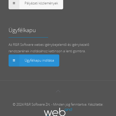
Pályázati közlemények
Ügyfélkapu
Az R&R Software webes igénybejelentő és igénykezelő
rendszerének indításához kattinson a lenti gombra.
Ügyfélkapu indítása
© 2024 R&R Software Zrt. - Minden jog fenntartva. Készítette: