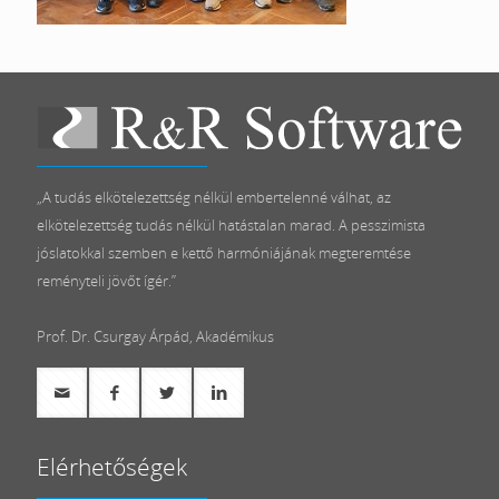
„A tudás elkötelezettség nélkül embertelenné válhat, az
elkötelezettség tudás nélkül hatástalan marad. A pesszimista
jóslatokkal szemben e kettő harmóniájának megteremtése
reményteli jövőt ígér.”
Prof. Dr. Csurgay Árpád, Akadémikus
Elérhetőségek