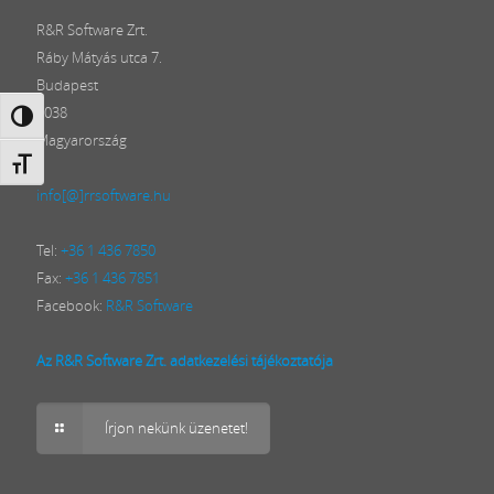
R&R Software Zrt.
Ráby Mátyás utca 7.
Budapest
1038
Nagy kontraszt váltása
Magyarország
Betűméret váltása
info[@]rrsoftware.hu
Tel:
+36 1 436 7850
Fax:
+36 1 436 7851
Facebook:
R&R Software
Az R&R Software Zrt. adatkezelési tájékoztatója
Írjon nekünk üzenetet!