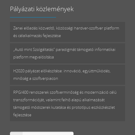
Pályázati közlemények
Zenei előadás közvetítő, közösségi hardver-szoftver platform
és célalkalmazás fejlesztése
„Autó mint Szolgáltatás” paradigmát támogató informatikai
platform megvalósítása
H2020 pályázat előkészítése: innováció, együttműködés,
minőség a szoftverpiacon
RPG/400 rendszerek szoftverminőség és modernizáció célú
transzformációját, valamint felhő alapú alkalmazását
támogató módszerek kutatása és prototípus eszközkészlet
fejlesztése