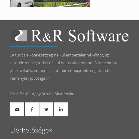
„A tudás elkötelezettség nélkül embertelenné válhat, az
elkötelezettség tudás nélkül hatástalan marad. A pesszimista
jóslatokkal szemben e kettő harmóniájának megteremtése
reményteli jövőt ígér.”
Prof. Dr. Csurgay Árpád, Akadémikus
Elérhetőségek