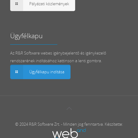
Pályázati közlemények
Ügyfélkapu
Az R&R Software webes igénybejelentő és igénykezelő
rendszerének indításához kattinson a lenti gombra.
Ügyfélkapu indítása
© 2024 R&R Software Zrt. - Minden jog fenntartva. Készítette: