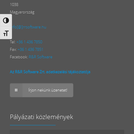
1038
Magyarország
Nagy kontraszt váltása
info[@]rrsoftware.hu
Betűméret váltása
Tel:
+36 1 436 7850
Fax:
+36 1 436 7851
Facebook:
R&R Software
Az R&R Software Zrt. adatkezelési tájékoztatója
Írjon nekünk üzenetet!
Pályázati közlemények