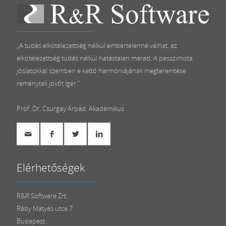
„A tudás elkötelezettség nélkül embertelenné válhat, az
elkötelezettség tudás nélkül hatástalan marad. A pesszimista
jóslatokkal szemben e kettő harmóniájának megteremtése
reményteli jövőt ígér.”
Prof. Dr. Csurgay Árpád, Akadémikus
Elérhetőségek
R&R Software Zrt.
Ráby Mátyás utca 7.
Budapest