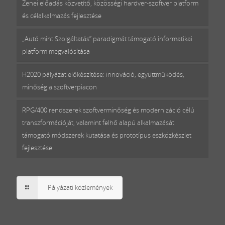
Zenei előadás közvetítő, közösségi hardver-szoftver platform
és célalkalmazás fejlesztése
„Autó mint Szolgáltatás” paradigmát támogató informatikai
platform megvalósítása
H2020 pályázat előkészítése: innováció, együttműködés,
minőség a szoftverpiacon
RPG/400 rendszerek szoftverminőség és modernizáció célú
transzformációját, valamint felhő alapú alkalmazását
támogató módszerek kutatása és prototípus eszközkészlet
fejlesztése
Pályázati közlemények