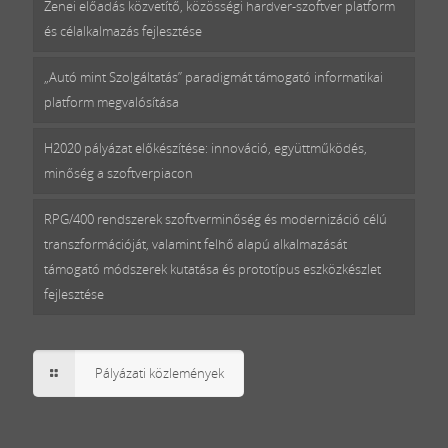
Zenei előadás közvetítő, közösségi hardver-szoftver platform
és célalkalmazás fejlesztése
„Autó mint Szolgáltatás” paradigmát támogató informatikai
platform megvalósítása
H2020 pályázat előkészítése: innováció, együttműködés,
minőség a szoftverpiacon
RPG/400 rendszerek szoftverminőség és modernizáció célú
transzformációját, valamint felhő alapú alkalmazását
támogató módszerek kutatása és prototípus eszközkészlet
fejlesztése
Pályázati közlemények