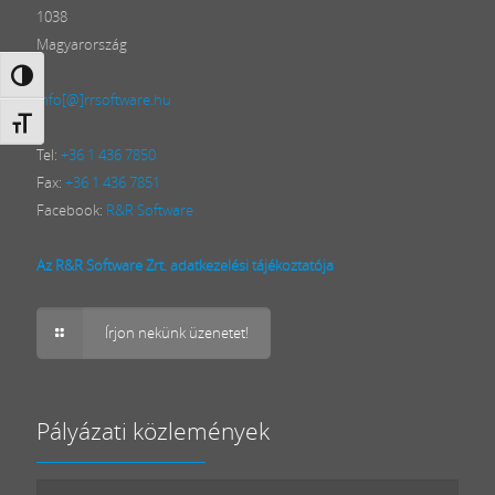
1038
Magyarország
Nagy kontraszt váltása
info[@]rrsoftware.hu
Betűméret váltása
Tel:
+36 1 436 7850
Fax:
+36 1 436 7851
Facebook:
R&R Software
Az R&R Software Zrt. adatkezelési tájékoztatója
Írjon nekünk üzenetet!
Pályázati közlemények