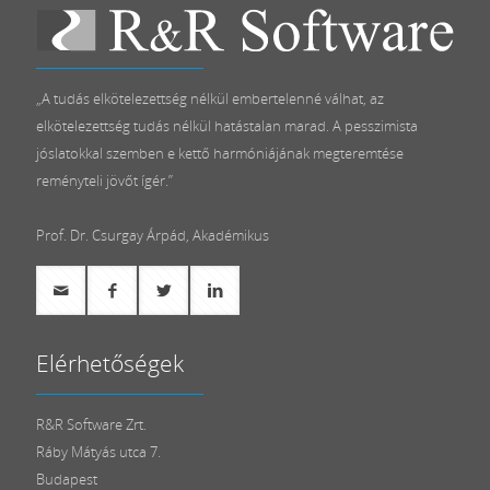
„A tudás elkötelezettség nélkül embertelenné válhat, az
elkötelezettség tudás nélkül hatástalan marad. A pesszimista
jóslatokkal szemben e kettő harmóniájának megteremtése
reményteli jövőt ígér.”
Prof. Dr. Csurgay Árpád, Akadémikus
Elérhetőségek
R&R Software Zrt.
Ráby Mátyás utca 7.
Budapest