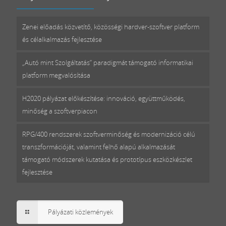
Zenei előadás közvetítő, közösségi hardver-szoftver platform
és célalkalmazás fejlesztése
„Autó mint Szolgáltatás” paradigmát támogató informatikai
platform megvalósítása
H2020 pályázat előkészítése: innováció, együttműködés,
minőség a szoftverpiacon
RPG/400 rendszerek szoftverminőség és modernizáció célú
transzformációját, valamint felhő alapú alkalmazását
támogató módszerek kutatása és prototípus eszközkészlet
fejlesztése
Pályázati közlemények