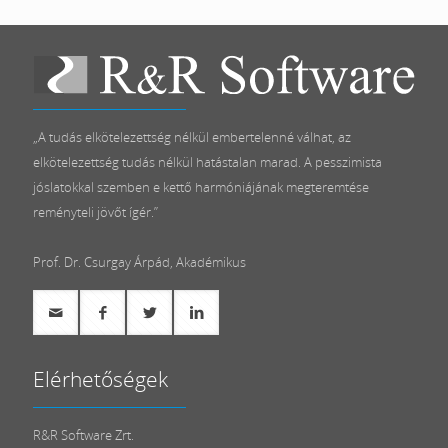
„A tudás elkötelezettség nélkül embertelenné válhat, az
elkötelezettség tudás nélkül hatástalan marad. A pesszimista
jóslatokkal szemben e kettő harmóniájának megteremtése
reményteli jövőt ígér.”
Prof. Dr. Csurgay Árpád, Akadémikus
Elérhetőségek
R&R Software Zrt.