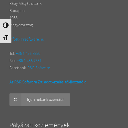
Ráby Mátyás utca 7.
Budapest
1038
Magyarország
Nagy kontraszt váltása
Betűméret váltása
info[@]rrsoftware.hu
Tel:
+36 1 436 7850
Fax:
+36 1 436 7851
Facebook:
R&R Software
Az R&R Software Zrt. adatkezelési tájékoztatója
Írjon nekünk üzenetet!
Pályázati közlemények