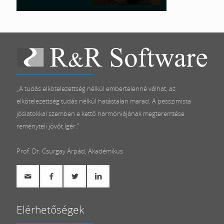
„A tudás elkötelezettség nélkül embertelenné válhat, az
elkötelezettség tudás nélkül hatástalan marad. A pesszimista
jóslatokkal szemben e kettő harmóniájának megteremtése
reményteli jövőt ígér.”
Prof. Dr. Csurgay Árpád, Akadémikus
Elérhetőségek