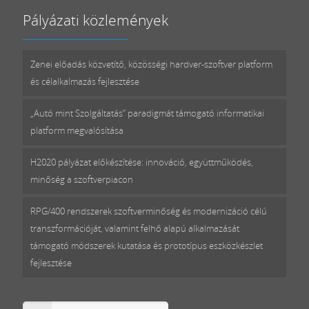
Pályázati közlemények
Zenei előadás közvetítő, közösségi hardver-szoftver platform
és célalkalmazás fejlesztése
„Autó mint Szolgáltatás” paradigmát támogató informatikai
platform megvalósítása
H2020 pályázat előkészítése: innováció, együttműködés,
minőség a szoftverpiacon
RPG/400 rendszerek szoftverminőség és modernizáció célú
transzformációját, valamint felhő alapú alkalmazását
támogató módszerek kutatása és prototípus eszközkészlet
fejlesztése