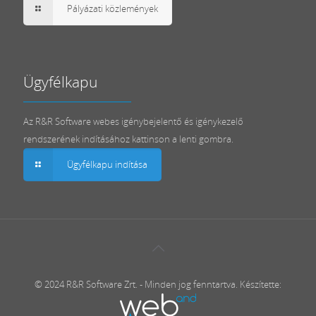
Pályázati közlemények
Ügyfélkapu
Az R&R Software webes igénybejelentő és igénykezelő
rendszerének indításához kattinson a lenti gombra.
Ügyfélkapu indítása
© 2024 R&R Software Zrt. - Minden jog fenntartva. Készítette: