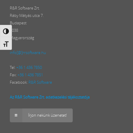
R&R Software Zrt.
Ráby Mátyás utca 7.
Budapest
1038
Nagy kontraszt váltása
Magyarország
Betűméret váltása
info[@]rrsoftware.hu
Tel:
+36 1 436 7850
Fax:
+36 1 436 7851
Facebook:
R&R Software
Az R&R Software Zrt. adatkezelési tájékoztatója
Írjon nekünk üzenetet!