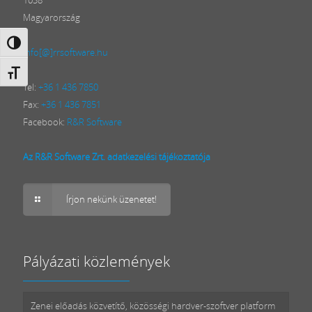
Magyarország
Nagy kontraszt váltása
info[@]rrsoftware.hu
Betűméret váltása
Tel:
+36 1 436 7850
Fax:
+36 1 436 7851
Facebook:
R&R Software
Az R&R Software Zrt. adatkezelési tájékoztatója
Írjon nekünk üzenetet!
Pályázati közlemények
Zenei előadás közvetítő, közösségi hardver-szoftver platform