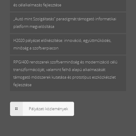
és célalkalmazás fejlesztése
„Autó mint Szolgáltatás” paradigmát támogató informatikai
platform megvalósítása
H2020 pályázat előkészítése: innováció, együttműködés,
minőség a szoftverpiacon
RPG/400 rendszerek szoftverminőség és modernizáció célú
transzformációját, valamint felhő alapú alkalmazását
támogató módszerek kutatása és prototípus eszközkészlet
fejlesztése
Pályázati közlemények