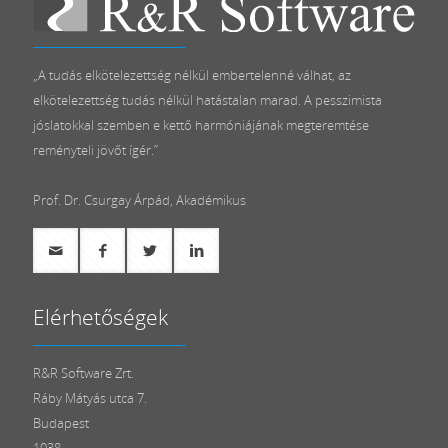
„A tudás elkötelezettség nélkül embertelenné válhat, az
elkötelezettség tudás nélkül hatástalan marad. A pesszimista
jóslatokkal szemben e kettő harmóniájának megteremtése
reményteli jövőt ígér.”
Prof. Dr. Csurgay Árpád, Akadémikus
Elérhetőségek
R&R Software Zrt.
Ráby Mátyás utca 7.
Budapest
1038