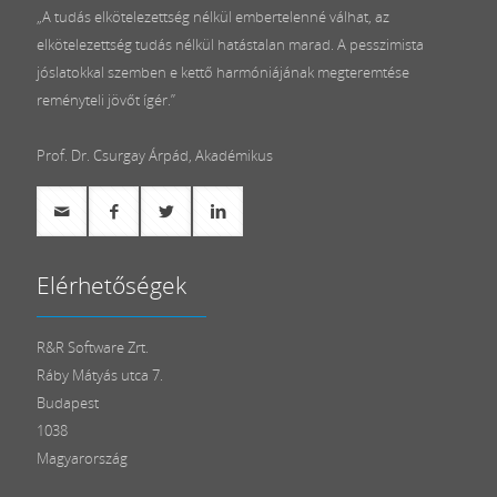
„A tudás elkötelezettség nélkül embertelenné válhat, az
elkötelezettség tudás nélkül hatástalan marad. A pesszimista
jóslatokkal szemben e kettő harmóniájának megteremtése
reményteli jövőt ígér.”
Prof. Dr. Csurgay Árpád, Akadémikus
Elérhetőségek
R&R Software Zrt.
Ráby Mátyás utca 7.
Budapest
1038
Magyarország