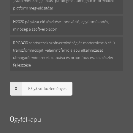
„Autó mint Szolgáltatás” paradigmát támogató informatikai
platform megvalósítása
H2020 pályázat előkészítése: innováció, együttműködés,
minőség a szoftverpiacon
RPG/400 rendszerek szoftverminőség és modernizáció célú
transzformációját, valamint felhő alapú alkalmazását
támogató módszerek kutatása és prototípus eszközkészlet
fejlesztése
Pályázati közlemények
Ügyfélkapu