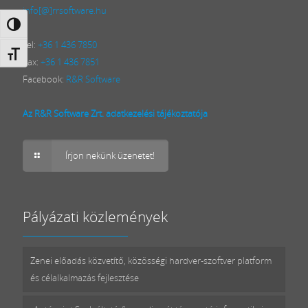
info[@]rrsoftware.hu
Nagy kontraszt váltása
Tel:
+36 1 436 7850
Betűméret váltása
Fax:
+36 1 436 7851
Facebook:
R&R Software
Az R&R Software Zrt. adatkezelési tájékoztatója
Írjon nekünk üzenetet!
Pályázati közlemények
Zenei előadás közvetítő, közösségi hardver-szoftver platform
és célalkalmazás fejlesztése