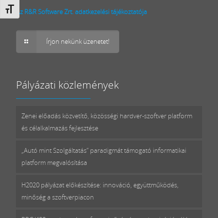
Betűméret váltása
Az R&R Software Zrt. adatkezelési tájékoztatója
Írjon nekünk üzenetet!
Pályázati közlemények
Zenei előadás közvetítő, közösségi hardver-szoftver platform
és célalkalmazás fejlesztése
„Autó mint Szolgáltatás” paradigmát támogató informatikai
platform megvalósítása
H2020 pályázat előkészítése: innováció, együttműködés,
minőség a szoftverpiacon