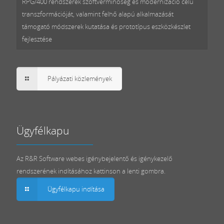
RPG/400 rendszerek szoftverminőség és modernizáció célú
transzformációját, valamint felhő alapú alkalmazását
támogató módszerek kutatása és prototípus eszközkészlet
fejlesztése
Pályázati közlemények
Ügyfélkapu
Az R&R Software webes igénybejelentő és igénykezelő
rendszerének indításához kattinson a lenti gombra.
Ügyfélkapu indítása