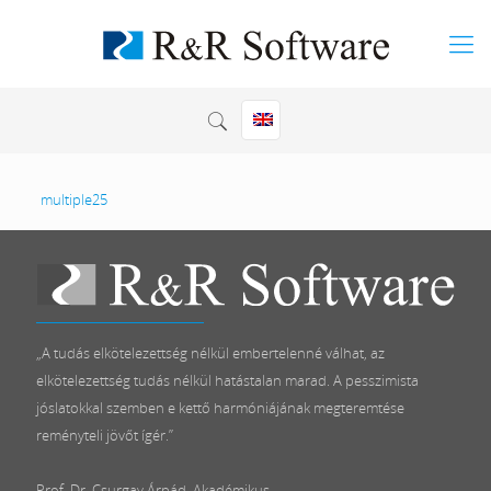
multiple25
„A tudás elkötelezettség nélkül embertelenné válhat, az
elkötelezettség tudás nélkül hatástalan marad. A pesszimista
jóslatokkal szemben e kettő harmóniájának megteremtése
reményteli jövőt ígér.”
Prof. Dr. Csurgay Árpád, Akadémikus