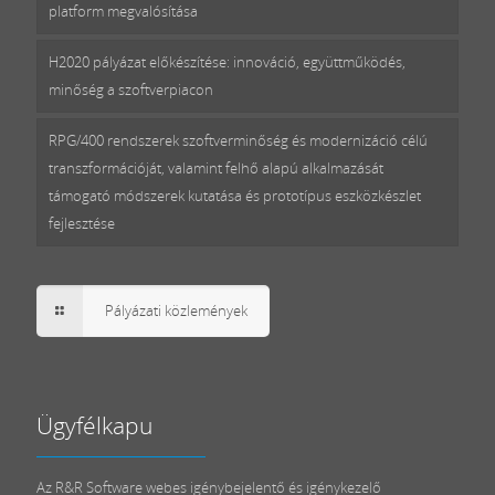
platform megvalósítása
H2020 pályázat előkészítése: innováció, együttműködés,
minőség a szoftverpiacon
RPG/400 rendszerek szoftverminőség és modernizáció célú
transzformációját, valamint felhő alapú alkalmazását
támogató módszerek kutatása és prototípus eszközkészlet
fejlesztése
Pályázati közlemények
Ügyfélkapu
Az R&R Software webes igénybejelentő és igénykezelő