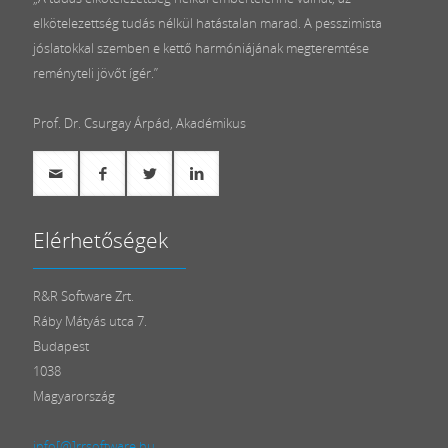
elkötelezettség tudás nélkül hatástalan marad. A pesszimista
jóslatokkal szemben e kettő harmóniájának megteremtése
reményteli jövőt ígér.”
Prof. Dr. Csurgay Árpád, Akadémikus
Elérhetőségek
R&R Software Zrt.
Ráby Mátyás utca 7.
Budapest
1038
Magyarország
info[@]rrsoftware.hu