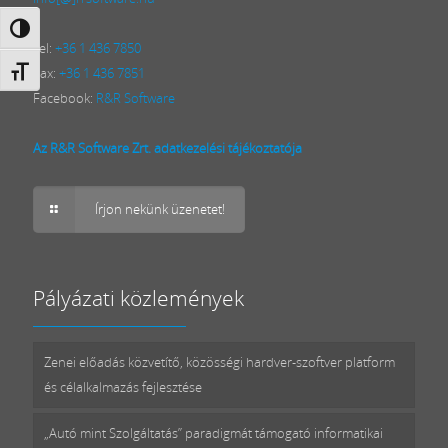
Nagy kontraszt váltása
Tel:
+36 1 436 7850
Fax:
+36 1 436 7851
Betűméret váltása
Facebook:
R&R Software
Az R&R Software Zrt. adatkezelési tájékoztatója
Írjon nekünk üzenetet!
Pályázati közlemények
Zenei előadás közvetítő, közösségi hardver-szoftver platform
és célalkalmazás fejlesztése
„Autó mint Szolgáltatás” paradigmát támogató informatikai