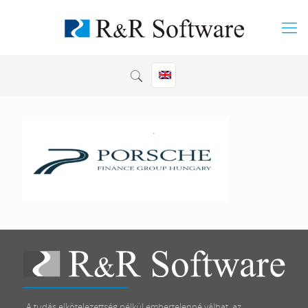
„A tudás elkötelezettség nélkül embertelenné válhat, az