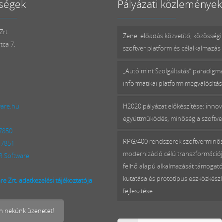
ségek
Pályázati közlemények
rt.
Zenei előadás közvetítő, közösségi
tca 7.
szoftver platform és célalkalmazás 
„Autó mint Szolgáltatás” paradig
informatikai platform megvalósítá
ware.hu
H2020 pályázat előkészítése: innov
együttműködés, minőség a szoftv
 7850
RPG/400 rendszerek szoftverminő
 7851
modernizáció célú transzformációj
 Software
felhő alapú alkalmazását támogat
kutatása és prototípus eszközkészl
e Zrt. adatkezelési tájékoztatója
fejlesztése
on nekünk üzenetet!