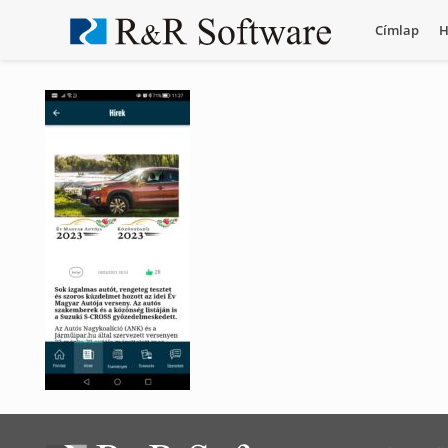
Címlap
H