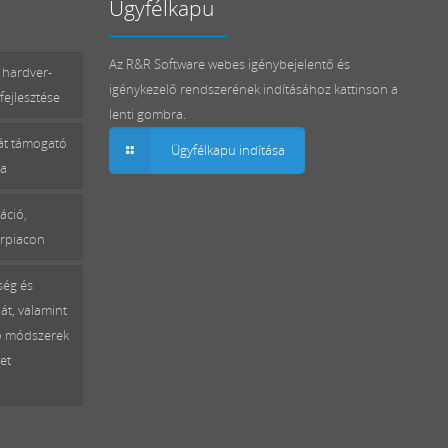
Ügyfélkapu
Az R&R Software webes igénybejelentő és
 hardver-
igénykezelő rendszerének indításához kattinson a
fejlesztése
lenti gombra.
mát támogató
Ügyfélkapu indítása
sa
áció,
erpiacon
ség és
át, valamint
ó módszerek
et