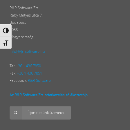
R&R Software Zrt.
Ráby Mátyás utca 7.
Budapest
1038
Nagy kontraszt váltása
Magyarország
Betűméret váltása
info[@]rrsoftware.hu
Tel:
+36 1 436 7850
Fax:
+36 1 436 7851
Facebook:
R&R Software
Az R&R Software Zrt. adatkezelési tájékoztatója
Írjon nekünk üzenetet!