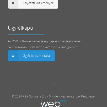
Pályázati közlemények
Ügyfélkapu
Az R&R Software webes igénybejelentő és igénykezelő
rendszerének indításához kattinson a lenti gombra.
Ügyfélkapu indítása
© 2024 R&R Software Zrt. - Minden jog fenntartva. Készítette: