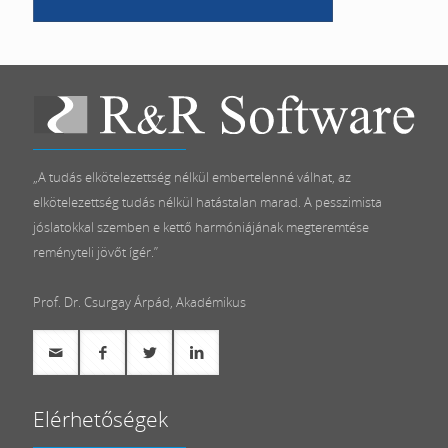
„A tudás elkötelezettség nélkül embertelenné válhat, az
elkötelezettség tudás nélkül hatástalan marad. A pesszimista
jóslatokkal szemben e kettő harmóniájának megteremtése
reményteli jövőt ígér.”
Prof. Dr. Csurgay Árpád, Akadémikus
Elérhetőségek