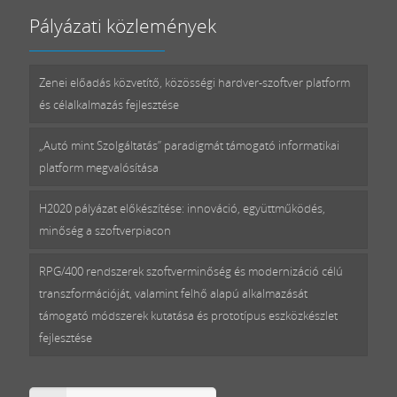
Pályázati közlemények
Zenei előadás közvetítő, közösségi hardver-szoftver platform
és célalkalmazás fejlesztése
„Autó mint Szolgáltatás” paradigmát támogató informatikai
platform megvalósítása
H2020 pályázat előkészítése: innováció, együttműködés,
minőség a szoftverpiacon
RPG/400 rendszerek szoftverminőség és modernizáció célú
transzformációját, valamint felhő alapú alkalmazását
támogató módszerek kutatása és prototípus eszközkészlet
fejlesztése