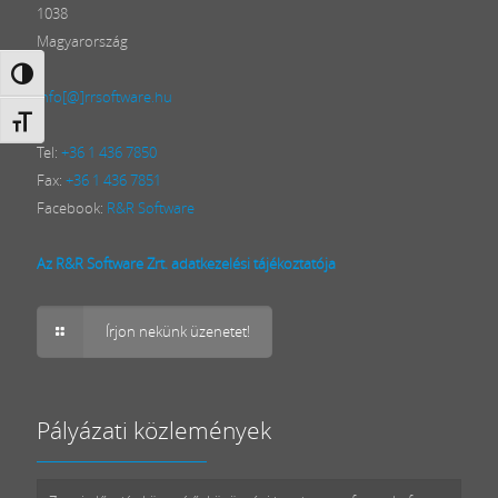
1038
Magyarország
Nagy kontraszt váltása
info[@]rrsoftware.hu
Betűméret váltása
Tel:
+36 1 436 7850
Fax:
+36 1 436 7851
Facebook:
R&R Software
Az R&R Software Zrt. adatkezelési tájékoztatója
Írjon nekünk üzenetet!
Pályázati közlemények