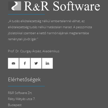
„A tudás elkötelezettség nélkül embertelenné válhat, az
elkötelezettség tudás nélkül hatástalan marad. A pesszimista
jóslatokkal szemben e kettő harmóniájának megteremtése
reményteli jövőt ígér.”
Prof. Dr. Csurgay Árpád, Akadémikus
Elérhetőségek
R&R Software Zrt.
Ráby Mátyás utca 7.
Budapest