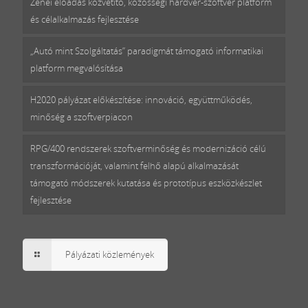
Zenei előadás közvetítő, közösségi hardver-szoftver platform
és célalkalmazás fejlesztése
„Autó mint Szolgáltatás” paradigmát támogató informatikai
platform megvalósítása
H2020 pályázat előkészítése: innováció, együttműködés,
minőség a szoftverpiacon
RPG/400 rendszerek szoftverminőség és modernizáció célú
transzformációját, valamint felhő alapú alkalmazását
támogató módszerek kutatása és prototípus eszközkészlet
fejlesztése
Pályázati közlemények