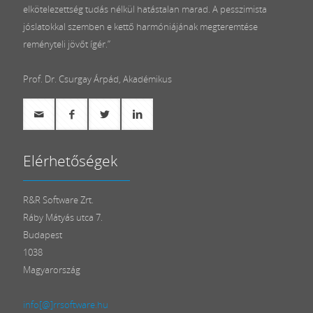
elkötelezettség tudás nélkül hatástalan marad. A pesszimista
jóslatokkal szemben e kettő harmóniájának megteremtése
reményteli jövőt ígér.”
Prof. Dr. Csurgay Árpád, Akadémikus
Elérhetőségek
R&R Software Zrt.
Ráby Mátyás utca 7.
Budapest
1038
Magyarország
info[@]rrsoftware.hu