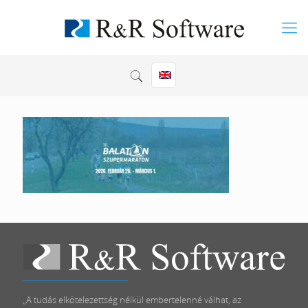
„A tudás elkötelezettség nélkül embertelenné válhat, az