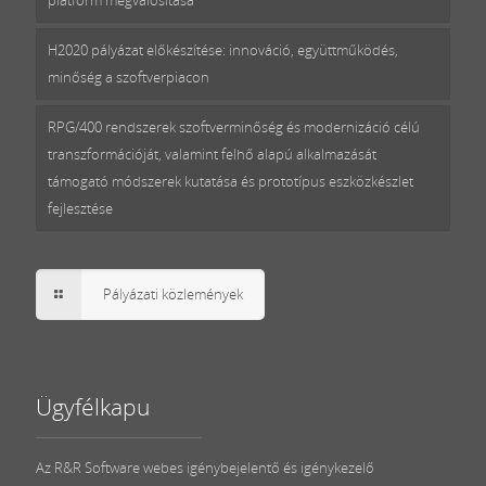
H2020 pályázat előkészítése: innováció, együttműködés,
minőség a szoftverpiacon
RPG/400 rendszerek szoftverminőség és modernizáció célú
transzformációját, valamint felhő alapú alkalmazását
támogató módszerek kutatása és prototípus eszközkészlet
fejlesztése
Pályázati közlemények
Ügyfélkapu
Az R&R Software webes igénybejelentő és igénykezelő