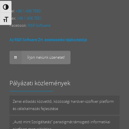
Nagy kontraszt váltása
Tel:
+36 1 436 7850
Fax:
+36 1 436 7851
Betűméret váltása
Facebook:
R&R Software
Az R&R Software Zrt. adatkezelési tájékoztatója
Írjon nekünk üzenetet!
Pályázati közlemények
Zenei előadás közvetítő, közösségi hardver-szoftver platform
és célalkalmazás fejlesztése
„Autó mint Szolgáltatás” paradigmát támogató informatikai
platform megvalósítása